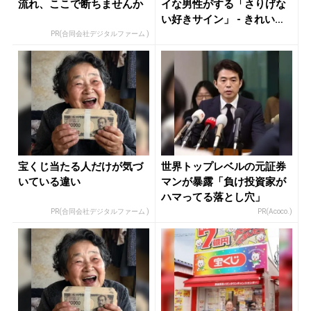
流れ、ここで断ちませんか
イな男性がする「さりげな
い好きサイン」 - きれいの
ニュ...
PR(合同会社デジタルファーム )
宝くじ当たる人だけが気づ
世界トップレベルの元証券
いている違い
マンが暴露「負け投資家が
ハマってる落とし穴」
PR(合同会社デジタルファーム )
PR(Acoco.)