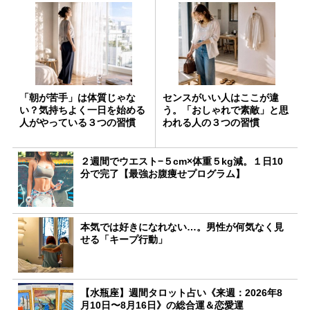
「朝が苦手」は体質じゃな
センスがいい人はここが違
い？気持ちよく一日を始める
う。「おしゃれで素敵」と思
人がやっている３つの習慣
われる人の３つの習慣
２週間でウエスト−５cm×体重５kg減。１日10
分で完了【最強お腹痩せプログラム】
本気では好きになれない…。男性が何気なく見
せる「キープ行動」
【水瓶座】週間タロット占い《来週：2026年8
月10日〜8月16日》の総合運＆恋愛運