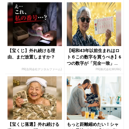
【宝くじ】外れ続ける理
【昭和43年以前生まれはロ
由、まだ放置しますか？
ト６この数字を買うべき】6
つの数字が「完全一致」す
る方...
PR(合同会社デジタルファーム)
PR(株式会社MURA)
【宝くじ落選】外れ続ける
もっと距離縮めたい！シャ