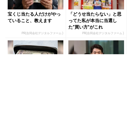
宝くじ当たる人だけがやっ
「どうせ当たらない」と思
ていること、教えます
ってた私が本当に当選し
た“買い方”がこれ
PR(合同会社デジタルファーム )
PR(合同会社デジタルファーム )
【宝くじ何年も買って一度
「負け投資家がハマってる3
も当たらない人へ】原因、
つの落とし穴」株価予測ト
はっきりしてます
ップクラスの天才が暴露
PR(合同会社デジタルファーム )
PR(Acoco.)