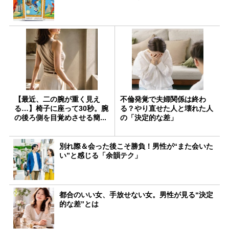
【最近、二の腕が重く見え
不倫発覚で夫婦関係は終わ
る…】椅子に座って30秒。腕
る？やり直せた人と壊れた人
の後ろ側を目覚めさせる簡...
の「決定的な差」
別れ際＆会った後こそ勝負！男性が“また会いた
い”と感じる「余韻テク」
都合のいい女、手放せない女。男性が見る“決定
的な差”とは