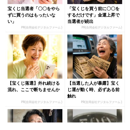
宝くじ当選者「〇〇をやら
「宝くじを買う前に〇〇を
ずに買うのはもったいな
するだけです」金運上昇で
い」
当選者が続出
PR(合同会社デジタルファーム )
PR(合同会社デジタルファーム)
【宝くじ落選】外れ続ける
【当選した人が暴露】宝く
流れ、ここで断ちませんか
じ運が動く時、必ずある前
触れ
PR(合同会社デジタルファーム )
PR(合同会社デジタルファーム )