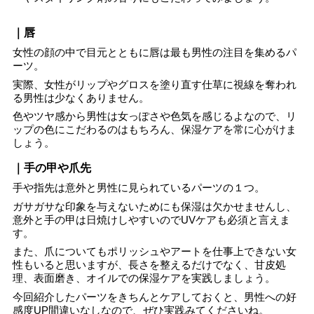
｜唇
女性の顔の中で目元とともに唇は最も男性の注目を集めるパ
ーツ。
実際、女性がリップやグロスを塗り直す仕草に視線を奪われ
る男性は少なくありません。
色やツヤ感から男性は女っぽさや色気を感じるよなので、リ
ップの色にこだわるのはもちろん、保湿ケアを常に心がけま
しょう。
｜手の甲や爪先
手や指先は意外と男性に見られているパーツの１つ。
ガサガサな印象を与えないためにも保湿は欠かせませんし、
意外と手の甲は日焼けしやすいのでUVケアも必須と言えま
す。
また、爪についてもポリッシュやアートを仕事上できない女
性もいると思いますが、長さを整えるだけでなく、甘皮処
理、表面磨き、オイルでの保湿ケアを実践しましょう。
今回紹介したパーツをきちんとケアしておくと、男性への好
感度UP間違いなしなので、ぜひ実践みてくださいね。