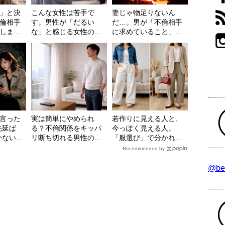
」と決
こんな女性は苦手で
妻じゃ物足りないん
倫相手
す。男性が「だるい
だ…。男が「不倫相手
ま...
な」と感じる女性の...
に求めていること」...
言った
実は簡単にやめられ
若作りに見える人と、
先延ば
る？不倫関係をキッパ
今っぽく見える人。
い...
リ断ち切れる男性の...
「服選び」で分かれ...
Recommended by
@be