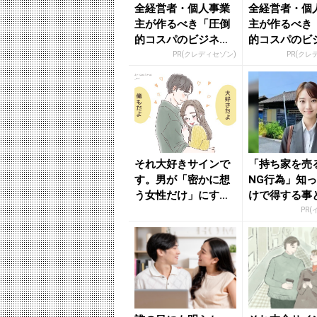
全経営者・個人事業
全経営者・個
主が作るべき「圧倒
主が作るべき
的コスパのビジネス
的コスパのビ
カード」
カード」
PR(クレディセゾン)
PR(クレ
それ大好きサインで
「持ち家を売
す。男が「密かに想
NG行為」知
う女性だけ」にする
けで得する事
行動 - きれいのニュ
PR(
ース...