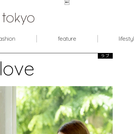

ashion
feature
lifesty
ラブ
love