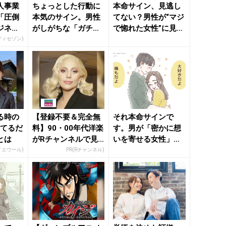
人事業
ちょっとした行動に
本命サイン、見逃し
「圧倒
本気のサイン。男性
てない？男性が“マジ
ジネス
がしがちな「ガチ惚
で惚れた女性”に見せ
れ行動」 - きれいの
る言動 - きれいの
ディセゾン)
ニュ...
ニ...
る時の
【登録不要＆完全無
それ本命サインで
ってるだ
料】90・00年代洋楽
す。男が「密かに想
とは
がRチャンネルで見
いを寄せる女性」に
放題
する行動 - きれいの
イエウール)
PR(Rチャンネル)
ニュー...