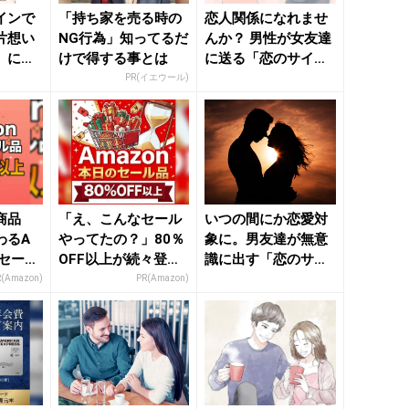
インで
「持ち家を売る時の
恋人関係になれませ
片想い
NG行為」知ってるだ
んか？ 男性が女友達
」にす
けで得する事とは
に送る「恋のサイ
れいのニ
ン」 - きれいのニュ
PR(イエウール)
ース...
商品
「え、こんなセール
いつの間にか恋愛対
わるA
やってたの？」80％
象に。男友達が無意
ムセール
OFF以上が続々登
識に出す「恋のサイ
場！Amazonの本気
ン」 - きれいのニュ
R(Amazon)
PR(Amazon)
が...
ース...