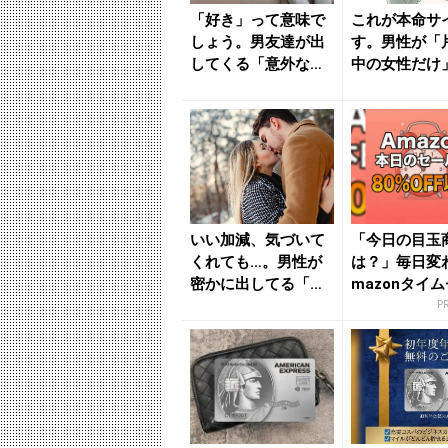
「好き」って意味で
これが本命サ
しょう。男友達が出
す。男性が「
してくる「意外な本
中の女性だけ
気サイン」 - きれい
ること - き
のニ...
ュー...
いい加減、気づいて
「今日の目玉
くれても…。男性が
は？」毎日変
密かに出してる「脈
mazonタイ
ありサイン」 - きれ
が見逃せない
P
いの...