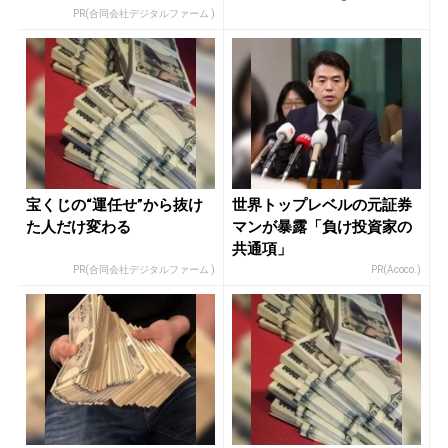
ュー...
PR(合同会社デジタルファーム )
宝くじの“運任せ”から抜け
世界トップレベルの元証券
た人だけ変わる
マンが暴露「負け投資家の
共通項」
PR(合同会社デジタルファーム )
PR(Acoco.)