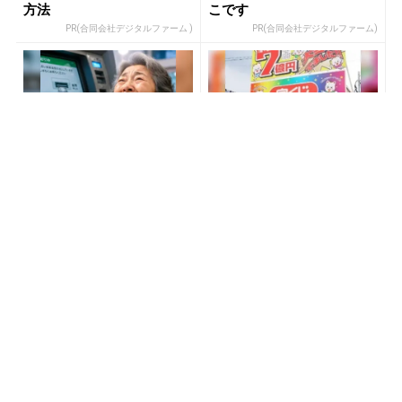
方法
こです
PR(合同会社デジタルファーム )
PR(合同会社デジタルファーム)
【当選した人が暴露】宝く
「2027年の宝くじ当選者は
じ運が動く時、必ずある前
〇〇です」占い師が暴露
触れ
PR(合同会社デジタルファーム )
PR(合同会社デジタルファーム )