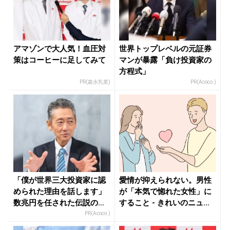
アマゾンで大人気！血圧対
世界トップレベルの元証券
策はコーヒーに足してみて
マンが暴露「負け投資家の
方程式」
PR(森永乳業)
PR(Acoco.)
「僕が世界三大投資家に認
愛情が抑えられない。男性
められた理由を話します」
が「本気で惚れた女性」に
数兆円を任された伝説の投
すること - きれいのニュー
資家
ス｜...
PR(Acoco.)