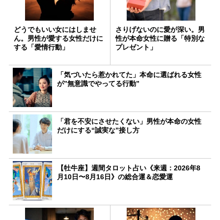
どうでもいい女にはしませ
さりげないのに愛が深い。男
ん。男性が愛する女性だけに
性が本命女性に贈る「特別な
する「愛情行動」
プレゼント」
「気づいたら惹かれてた」本命に選ばれる女性
が”無意識でやってる行動”
「君を不安にさせたくない」男性が本命の女性
だけにする“誠実な”接し方
【牡牛座】週間タロット占い《来週：2026年8
月10日〜8月16日》の総合運＆恋愛運