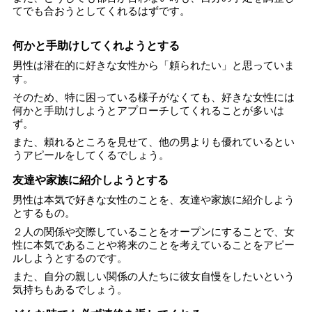
てでも合おうとしてくれるはずです。
何かと手助けしてくれようとする
男性は潜在的に好きな女性から「頼られたい」と思っていま
す。
そのため、特に困っている様子がなくても、好きな女性には
何かと手助けしようとアプローチしてくれることが多いは
ず。
また、頼れるところを見せて、他の男よりも優れているとい
うアピールをしてくるでしょう。
友達や家族に紹介しようとする
男性は本気で好きな女性のことを、友達や家族に紹介しよう
とするもの。
２人の関係や交際していることをオープンにすることで、女
性に本気であることや将来のことを考えていることをアピー
ルしようとするのです。
また、自分の親しい関係の人たちに彼女自慢をしたいという
気持ちもあるでしょう。