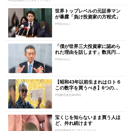
PR(合同会社デジタルファーム )
世界トップレベルの元証券マン
が暴露「負け投資家の方程式」
PR(Acoco.)
「僕が世界三大投資家に認めら
れた理由を話します」数兆円を
任された伝説の投資家
PR(Acoco.)
【昭和43年以前生まれはロト６
この数字を買うべき】6つの数
字が「完全一致」する方...
PR(株式会社MURA)
宝くじを知らないまま買う人ほ
ど、外れ続けます
PR(合同会社デジタルファーム)