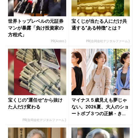
世界トップレベルの元証券
宝くじが当たる人にだけ共
マンが暴露「負け投資家の
通する“ある特徴”とは？
方程式」
PR(Acoco.)
PR(合同会社デジタルファーム )
宝くじの“運任せ”から抜け
マイナス５歳見えも夢じゃ
た人だけ変わる
ない。2026夏、大人のショ
ートボブ３つの正解 - き
れ...
PR(合同会社デジタルファーム )