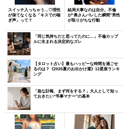
スイッチ入っちゃう…♡理性
結局大事なのは自分。不倫
が保てなくなる「キスでの喘
が“奥さんバレした瞬間”男性
ぎ声」って？
が取りがちな行動
「同じ気持ちだと思ってたのに…」不倫カップ
ルに生まれる決定的なズレ
【タロット占い】最もハッピーな時間を過ごせ
るのは？《2026夏のお出かけ運》12星座ランキ
ング
「急な訃報、まず何をする？」大人として知っ
ておきたい“弔事マナー”の基本