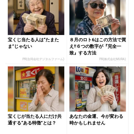
宝くじ当たる人は“たまた
８月のロト6はこの方法で買
ま”じゃない
え!!６つの数字が『完全一
致』する方法
PR(合同会社デジタルファーム)
PR(株式会社MURA)
宝くじが当たる人にだけ共
あなたの金運、今が変わる
通する“ある特徴”とは？
時かもしれません