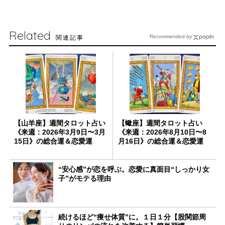
Related
関連記事
Recommended by
【山羊座】週間タロット占い
【蠍座】週間タロット占い
《来週：2026年3月9日〜3月
《来週：2026年8月10日〜8
15日》の総合運＆恋愛運
月16日》の総合運＆恋愛運
“安心感”が恋を呼ぶ。恋愛に真面目“しっかり女
子”がモテる理由
続けるほど“痩せ体質”に。１日１分【股関節周