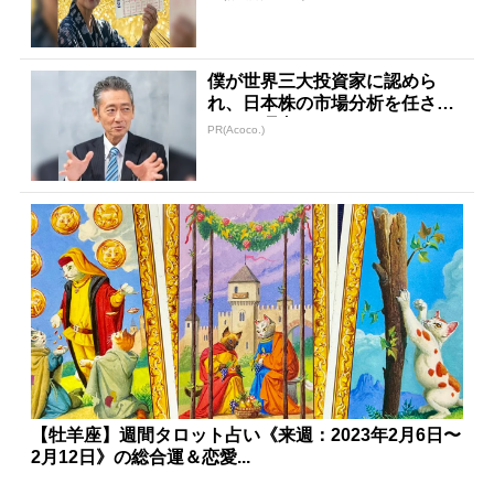
僕が世界三大投資家に認めら
れ、日本株の市場分析を任され
ていた理由
PR(Acoco.)
【牡羊座】週間タロット占い《来週：2023年2月6日〜
2月12日》の総合運＆恋愛...