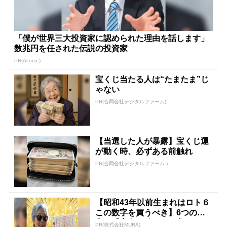
「僕が世界三大投資家に認められた理由を話します」
数兆円を任された伝説の投資家
PR(Acoco.)
宝くじ当たる人は“たまたま”じ
ゃない
PR(合同会社デジタルファーム)
【当選した人が暴露】宝くじ運
が動く時、必ずある前触れ
PR(合同会社デジタルファーム )
【昭和43年以前生まれはロト６
この数字を買うべき】6つの数
字が「完全一致」する方...
PR(株式会社MURA)