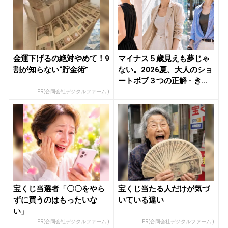
金運下げるの絶対やめて！9
マイナス５歳見えも夢じゃ
割が知らない“貯金術”
ない。2026夏、大人のショ
ートボブ３つの正解 - き
れ...
PR(合同会社デジタルファーム )
宝くじ当選者「〇〇をやら
宝くじ当たる人だけが気づ
ずに買うのはもったいな
いている違い
い」
PR(合同会社デジタルファーム )
PR(合同会社デジタルファーム )