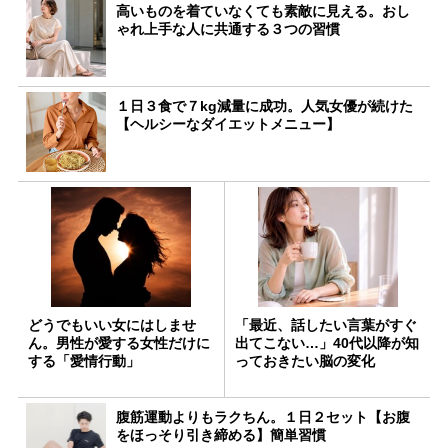
高いものを着ていなくても素敵に見える。おし
ゃれ上手な人に共通する３つの習慣
１日３食で７kg減量に成功。人気女優が続けた
【ヘルシーなダイエットメニュー】
どうでもいい女にはしませ
「最近、話したい言葉がすぐ
ん。男性が愛する女性だけに
出てこない…」40代以降が知
する「愛情行動」
っておきたい脳の変化
腹筋運動よりもラクちん。１日２セット【お腹
をほっそり引き締める】簡単習慣