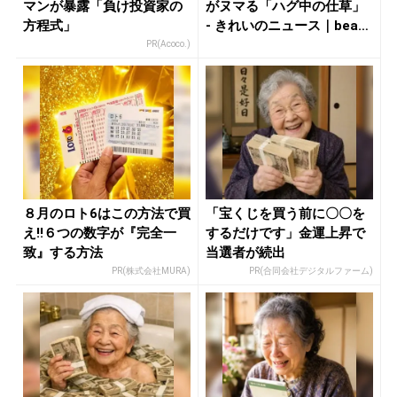
マンが暴露「負け投資家の
がヌマる「ハグ中の仕草」
方程式」
- きれいのニュース｜bea
u...
PR(Acoco.)
８月のロト6はこの方法で買
「宝くじを買う前に〇〇を
え!!６つの数字が『完全一
するだけです」金運上昇で
致』する方法
当選者が続出
PR(株式会社MURA)
PR(合同会社デジタルファーム)