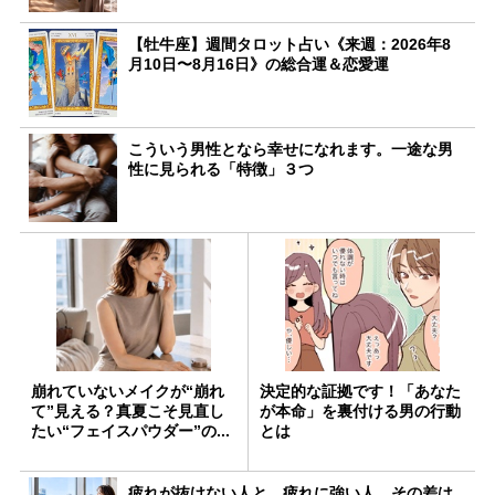
【牡牛座】週間タロット占い《来週：2026年8
月10日〜8月16日》の総合運＆恋愛運
こういう男性となら幸せになれます。一途な男
性に見られる「特徴」３つ
崩れていないメイクが“崩れ
決定的な証拠です！「あなた
て”見える？真夏こそ見直し
が本命」を裏付ける男の行動
たい“フェイスパウダー”の...
とは
疲れが抜けない人と、疲れに強い人。その差は