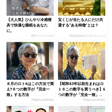
【大人気】ひんやり冷感寝
宝くじが当たる人にだけ共
具で快適な睡眠をあなた
通する“ある特徴”とは？
に。
PR(アイリスプラザ)
PR(合同会社デジタルファーム )
８月のロト6はこの方法で買
【昭和43年以前生まれはロ
え!!６つの数字が『完全一
ト６この数字を買うべき】6
致』する方法
つの数字が「完全一致」す
る方...
PR(株式会社MURA)
PR(株式会社MURA)