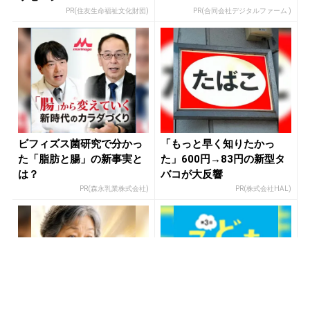
PR(住友生命福祉文化財団)
PR(合同会社デジタルファーム )
ビフィズス菌研究で分かっ
「もっと早く知りたかっ
た「脂肪と腸」の新事実と
た」600円→83円の新型タ
は？
バコが大反響
PR(森永乳業株式会社)
PR(株式会社HAL)