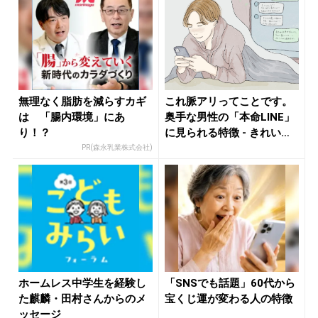
無理なく脂肪を減らすカギ
これ脈アリってことです。
は 「腸内環境」にあ
奥手な男性の「本命LINE」
り！？
に見られる特徴 - きれい
の...
PR(森永乳業株式会社)
ホームレス中学生を経験し
「SNSでも話題」60代から
た麒麟・田村さんからのメ
宝くじ運が変わる人の特徴
ッセージ