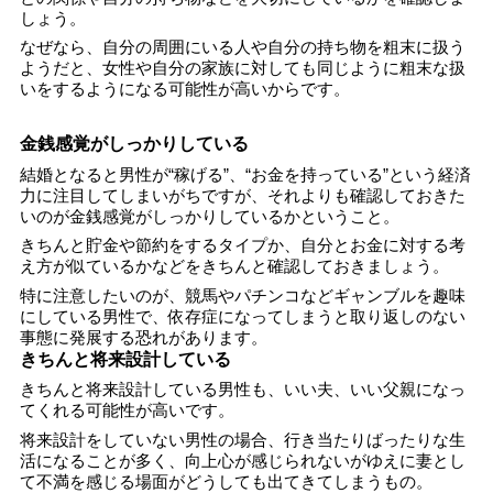
しょう。
なぜなら、自分の周囲にいる人や自分の持ち物を粗末に扱う
ようだと、女性や自分の家族に対しても同じように粗末な扱
いをするようになる可能性が高いからです。
金銭感覚がしっかりしている
結婚となると男性が“稼げる”、“お金を持っている”という経済
力に注目してしまいがちですが、それよりも確認しておきた
いのが金銭感覚がしっかりしているかということ。
きちんと貯金や節約をするタイプか、自分とお金に対する考
え方が似ているかなどをきちんと確認しておきましょう。
特に注意したいのが、競馬やパチンコなどギャンブルを趣味
にしている男性で、依存症になってしまうと取り返しのない
事態に発展する恐れがあります。
きちんと将来設計している
きちんと将来設計している男性も、いい夫、いい父親になっ
てくれる可能性が高いです。
将来設計をしていない男性の場合、行き当たりばったりな生
活になることが多く、向上心が感じられないがゆえに妻とし
て不満を感じる場面がどうしても出てきてしまうもの。