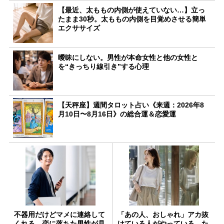
【最近、太ももの内側が使えていない…】立っ
たまま30秒。太ももの内側を目覚めさせる簡単
エクササイズ
曖昧にしない。男性が本命女性と他の女性と
を“きっちり線引き”する心理
【天秤座】週間タロット占い《来週：2026年8
月10日〜8月16日》の総合運＆恋愛運
不器用だけどマメに連絡して
「あの人、おしゃれ」アカ抜
くれる。恋に落ちた男性が見
けている人がやっている、た