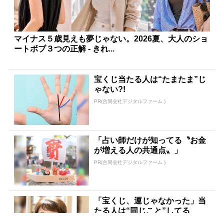
マイナス５歳見えも夢じゃない。2026夏、大人のショ
ートボブ３つの正解 - きれ...
宝くじ当たる人は“たまたま”じ
ゃない?!
PR(合同会社デジタルファーム )
「占い師だけが知ってる〝お金
が増える人の共通点〟」
PR(合同会社デジタルファーム )
「宝くじ、運じゃなかった」当
たる人は“同じこと”してる
PR(合同会社デジタルファーム )