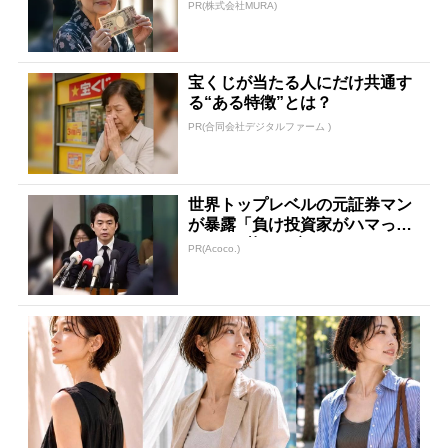
方法
PR(株式会社MURA)
宝くじが当たる人にだけ共通す
る“ある特徴”とは？
PR(合同会社デジタルファーム )
世界トップレベルの元証券マン
が暴露「負け投資家がハマって
る3つの落とし穴」
PR(Acoco.)