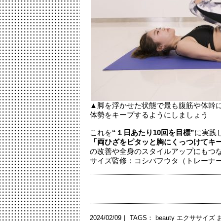
▲脚を浮かせた状態で最も腹筋や体幹
体勢をキープするようにしましょう
これを
“１日あたり10回を目標”
に実践
「両ひざをピタッと胸にくっつけてキ
の改善や全身のスタイルアップにもつ
サイズ監修：コシバフウタ（トレーナ
2024/02/09｜ TAGS：
beauty
エクササイズ