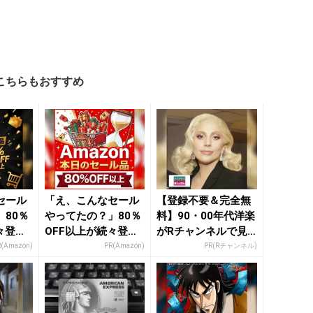
こちらもおすすめ
セール
「え、こんなセール
【登録不要＆完全無
80％
やってたの？」80％
料】90・00年代洋楽
々登
OFF以上が続々登
がRチャンネルで見
nの本気
場！Amazonの本気
放題
R(Amazon)
PR(Amazon)
PR(Rチャンネル)
が...