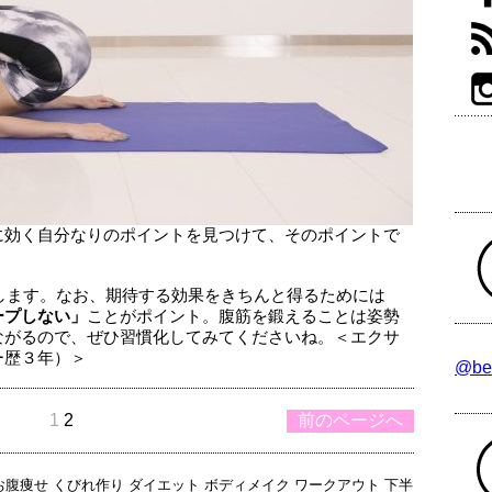
に効く自分なりのポイントを見つけて、そのポイントで
します。なお、期待する効果をきちんと得るためには
ープしない」
ことがポイント。腹筋を鍛えることは姿勢
ながるので、ぜひ習慣化してみてくださいね。＜エクサ
ー歴３年）＞
@be
1
2
前のページへ
お腹痩せ
くびれ作り
ダイエット
ボディメイク
ワークアウト
下半