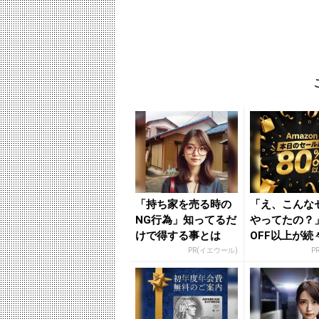
「持ち家を売る時の
「え、こんな
NG行為」知ってるだ
やってたの？」
けで得する事とは
OFF以上が続
場！Amazo
PR(イエウール)
P
が...