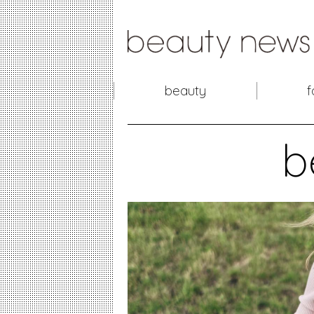
beauty
f
b