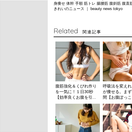
身痩せ
体幹
手順
筋トレ
腸腰筋
腹斜筋
腹直
きれいのニュース ｜
beauty news tokyo
Related
関連記事
腹筋強化＆くびれ作り
呼吸法を変えれ
を一気に！１日30秒
が痩せる。まず
【効率良くお腹を引...
間【お腹ぽっこり