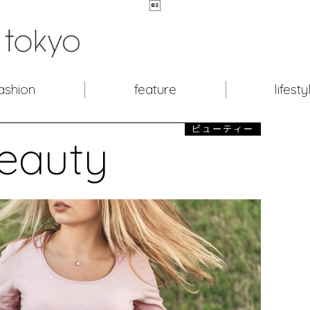

ashion
feature
lifesty
ビューティー
eauty