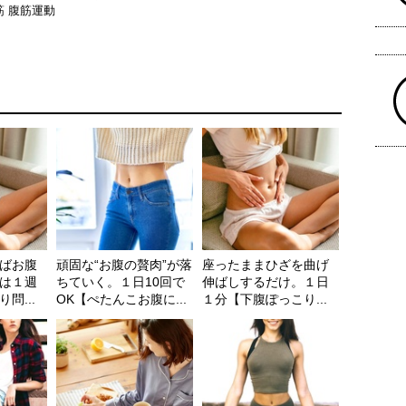
筋
腹筋運動
ばお腹
頑固な“お腹の贅肉”が落
座ったままひざを曲げ
は１週
ちていく。１日10回で
伸ばしするだけ。１日
問...
OK【ぺたんこお腹に...
１分【下腹ぽっこり...