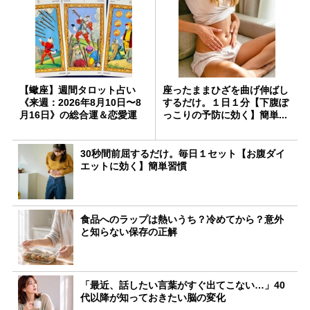
【蠍座】週間タロット占い
座ったままひざを曲げ伸ばし
《来週：2026年8月10日〜8
するだけ。１日１分【下腹ぽ
月16日》の総合運＆恋愛運
っこりの予防に効く】簡単...
30秒間前屈するだけ。毎日１セット【お腹ダイ
エットに効く】簡単習慣
食品へのラップは熱いうち？冷めてから？意外
と知らない保存の正解
「最近、話したい言葉がすぐ出てこない…」40
代以降が知っておきたい脳の変化