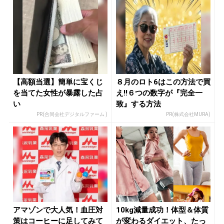
【高額当選】簡単に宝くじ
８月のロト6はこの方法で買
を当てた女性が暴露した占
え!!６つの数字が『完全一
い
致』する方法
PR(合同会社デジタルファーム )
PR(株式会社MURA)
アマゾンで大人気！血圧対
10kg減量成功！体型＆体質
策はコーヒーに足してみて
が変わるダイエット、たっ