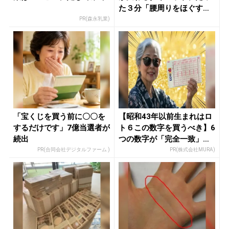
た３分「腰周りをほぐす」
簡単...
PR(森永乳業)
「宝くじを買う前に〇〇を
【昭和43年以前生まれはロ
するだけです」7億当選者が
ト６この数字を買うべき】6
続出
つの数字が「完全一致」す
る方...
PR(合同会社デジタルファーム )
PR(株式会社MURA)