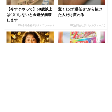
【今すぐやって】60歳以上
宝くじの“運任せ”から抜け
は〇〇しないと金運が崩壊
た人だけ変わる
します
PR(合同会社デジタルファーム )
PR(合同会社デジタルファーム )
宝くじ当たる人は“たまた
宝くじ当選で貧乏女性が人
ま”じゃない
生変えた実話
PR(合同会社デジタルファーム)
PR(合同会社デジタルファーム )