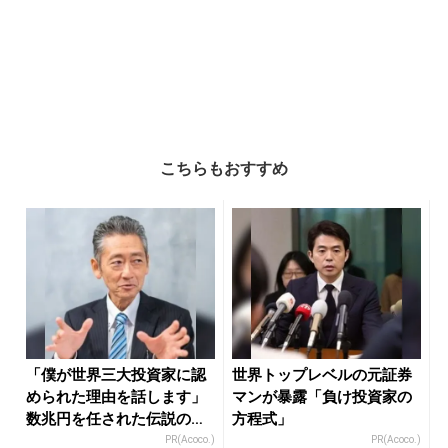
こちらもおすすめ
「僕が世界三大投資家に認
世界トップレベルの元証券
められた理由を話します」
マンが暴露「負け投資家の
数兆円を任された伝説の投
方程式」
資家
PR(Acoco.)
PR(Acoco.)