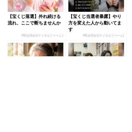
【宝くじ落選】外れ続ける
【宝くじ当選者暴露】やり
流れ、ここで断ちませんか
方を変えた人から動いてま
す
PR(合同会社デジタルファーム )
PR(合同会社デジタルファーム)
【宝くじ落選】外れ続ける
『コンビニでタバコ買う
流れ、ここで断ちませんか
の、ちょっと待って！！』
年間11万円節約の新型タバ
コ
PR(合同会社デジタルファーム )
PR(株式会社HAL)