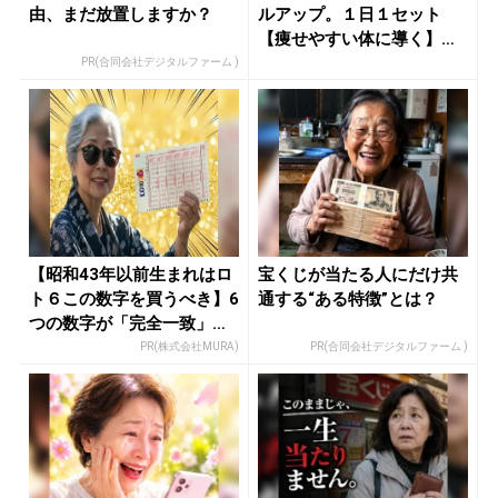
由、まだ放置しますか？
ルアップ。１日１セット
【痩せやすい体に導く】簡
単習慣 -...
PR(合同会社デジタルファーム )
【昭和43年以前生まれはロ
宝くじが当たる人にだけ共
ト６この数字を買うべき】6
通する“ある特徴”とは？
つの数字が「完全一致」す
る方...
PR(株式会社MURA)
PR(合同会社デジタルファーム )