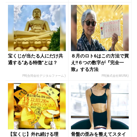
宝くじが当たる人にだけ共
８月のロト6はこの方法で買
通する“ある特徴”とは？
え!!６つの数字が『完全一
致』する方法
PR(合同会社デジタルファーム )
PR(株式会社MURA)
【宝くじ】外れ続ける理
骨盤の歪みを整えてスタイ