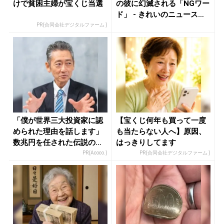
けで貧困主婦が宝くじ当選
の彼に幻滅される「NGワー
ド」 - きれいのニュース｜
b...
PR(合同会社デジタルファーム )
「僕が世界三大投資家に認
【宝くじ何年も買って一度
められた理由を話します」
も当たらない人へ】原因、
数兆円を任された伝説の投
はっきりしてます
資家
PR(Acoco.)
PR(合同会社デジタルファーム )