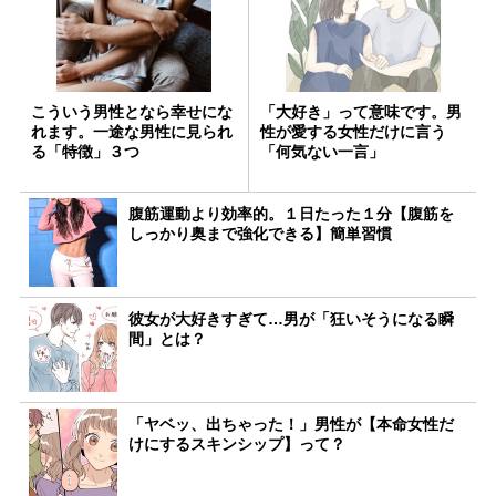
こういう男性となら幸せにな
「大好き」って意味です。男
れます。一途な男性に見られ
性が愛する女性だけに言う
る「特徴」３つ
「何気ない一言」
腹筋運動より効率的。１日たった１分【腹筋を
しっかり奥まで強化できる】簡単習慣
彼女が大好きすぎて…男が「狂いそうになる瞬
間」とは？
「ヤベッ、出ちゃった！」男性が【本命女性だ
けにするスキンシップ】って？