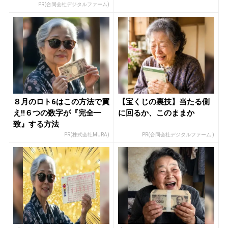
ー...
PR(合同会社デジタルファーム)
８月のロト6はこの方法で買
【宝くじの裏技】当たる側
え!!６つの数字が『完全一
に回るか、このままか
致』する方法
PR(株式会社MURA)
PR(合同会社デジタルファーム )