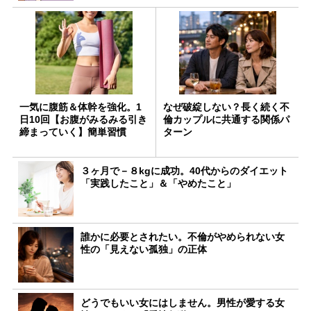
一気に腹筋＆体幹を強化。1
なぜ破綻しない？長く続く不
日10回【お腹がみるみる引き
倫カップルに共通する関係パ
締まっていく】簡単習慣
ターン
３ヶ月で－８kgに成功。40代からのダイエット
「実践したこと」＆「やめたこと」
誰かに必要とされたい。不倫がやめられない女
性の「見えない孤独」の正体
どうでもいい女にはしません。男性が愛する女