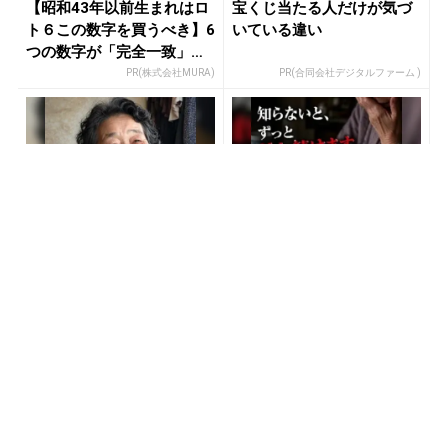
【昭和43年以前生まれはロ
宝くじ当たる人だけが気づ
ト６この数字を買うべき】6
いている違い
つの数字が「完全一致」す
る方...
PR(株式会社MURA)
PR(合同会社デジタルファーム )
宝くじ当たる人だけがやっ
宝くじ当選で貧乏女性が人
ていること、教えます
生変えた実話
PR(合同会社デジタルファーム )
PR(合同会社デジタルファーム )