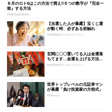
８月のロト6はこの方法で買え!!６つの数字が『完全一
致』する方法
PR(株式会社MURA)
【当選した人が暴露】宝くじ運
が動く時、必ずある前触れ
PR(合同会社デジタルファーム )
玄関に〇〇置いてる人は金運落
ちてます…金運を上げる方法と
は
PR(合同会社デジタルファーム )
世界トップレベルの元証券マン
が暴露「負け投資家の方程式」
PR(Acoco.)