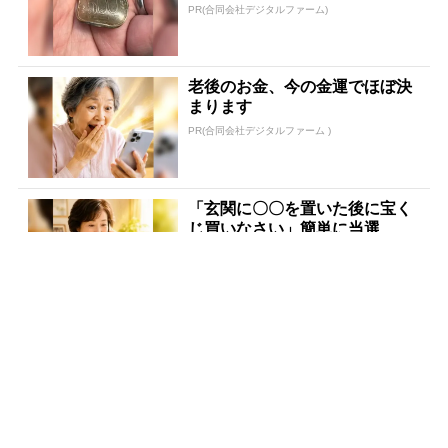
PR(合同会社デジタルファーム)
老後のお金、今の金運でほぼ決
まります
PR(合同会社デジタルファーム )
「玄関に〇〇を置いた後に宝く
じ買いなさい」簡単に当選
PR(合同会社デジタルファーム )
８月のロト6はこの方法で買え!!
６つの数字が『完全一致』する
方法
PR(株式会社MURA)