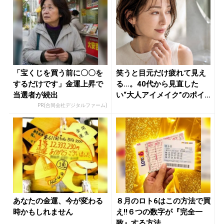
「宝くじを買う前に〇〇を
笑うと目元だけ疲れて見え
するだけです」金運上昇で
る…。40代から見直した
当選者が続出
い“大人アイメイク”のポイ
ント ...
PR(合同会社デジタルファーム)
あなたの金運、今が変わる
８月のロト6はこの方法で買
時かもしれません
え!!６つの数字が『完全一
致』する方法