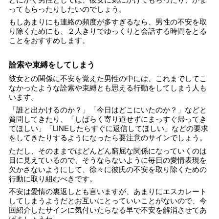
ってもらったりしたいのでしょう。
もしあまりにも連絡の頻度が多すぎるなら、男性の不安を取
り除くためにも、２人きりでゆっくりと会話する時間をとる
ことをおすすめします。
詮索や束縛をしてしまう
彼女との関係に不安を覚えた男性の中には、これまでしてこ
なかったような詮索や束縛とも思える行動をしてしまう人も
います。
「誰と出かけるのか？」「今日はどこにいたのか？」などと
質問してきたり、「しばらく寄り道せずにまっすぐ帰ってき
てほしい」「LINEしたらすぐに返信してほしい」などの要求
をしてきたりするようになったら要注意のサインでしょう。
ただし、そのままではどんどん窮屈な関係になっていくのは
目に見えているので、そうならないように毎日の愛情表現を
欠かさないようにして、徐々に彼氏の不安を取り除くための
行動に取り組むべきです。
不安は愛情の裏返しとも言いますが、あまりにエスカレート
してしまうようだとお互いにとっていいことがないので、今
回紹介したサインに気付いたらなる早で不安を解消させてあ