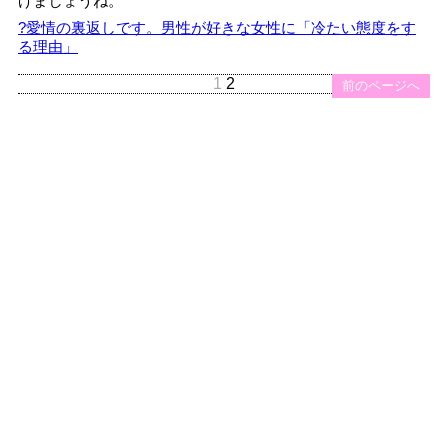
げましょうね。
?愛情の裏返しです。男性が好きな女性に「冷たい態度をす
る理由」
1
2
前のページへ