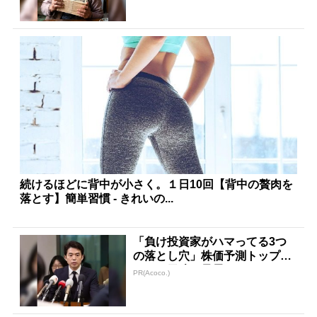
続けるほどに背中が小さく。１日10回【背中の贅肉を
落とす】簡単習慣 - きれいの...
「負け投資家がハマってる3つ
の落とし穴」株価予測トップク
ラスの天才が暴露
PR(Acoco.)