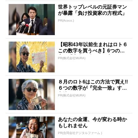
世界トップレベルの元証券マン
が暴露「負け投資家の方程式」
PR(Acoco.)
【昭和43年以前生まれはロト６
この数字を買うべき】6つの数
字が「完全一致」する方...
PR(株式会社MURA)
８月のロト6はこの方法で買え!!
６つの数字が『完全一致』する
方法
PR(株式会社MURA)
あなたの金運、今が変わる時か
もしれません
PR(合同会社デジタルファーム )