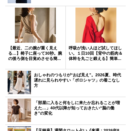
【最近、二の腕が重く見え
呼吸が浅い人ほど試してほし
る…】椅子に座って30秒。腕
い。１日10回【背中の筋肉＆
の後ろ側を目覚めさせる簡...
体幹を丸ごと鍛える】簡単...
おしゃれのつもりが“おば見え”。2026夏、時代
遅れに見られやすい「ポロシャツ」の着こなし
方
「部屋に入ると何をしに来たか忘れることが増
えた…」40代以降が知っておきたい“脳の働
き”の変化
【天秤座】週間タロット占い《来週：2026年8