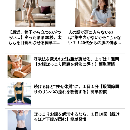
【最近、椅子から立つのがつ
人の話が頭に入らないの
らい…】座ったまま30秒。太
は”集中力がないから”じゃな
ももを目覚めさせる簡単エ...
い？！40代からの脳の働き...
呼吸法を変えればお腹が痩せる。まずは１週間
【お腹ぽっこり問題を解決に導く】簡単習慣
続けるほど“痩せ体質”に。１日１分【股関節周
りのリンパの流れを改善する】簡単習慣
ぽっこりお腹を解消するなら。１日10回【続け
るほど下腹が凹む】簡単習慣