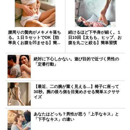
腰周りの贅肉がメキメキ落ち
続けるほど下半身が細く。１
る。１日５セットでOK【効
日10回【太もも、ヒップ、お
率良くお腹を凹ませる】簡...
腹を丸ごと絞る】簡単習慣
絶対に下心しかない。遊び目的で近づく男性の
「定番行動」
【最近、二の腕が重く見える…】椅子に座って
30秒。腕の後ろ側を目覚めさせる簡単エクササ
イズ
あなたはどっち？男性が思う「上手なキス」と
「下手なキス」の違い