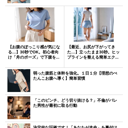
【お腹のぽっこり感が気にな
【最近、お尻が下がってき
る…】30秒でOK。初心者向
た…】立ったまま30秒。ヒッ
け「舟のポーズ」で下腹を...
プラインを整える簡単エク...
弱った腹筋と体幹を強化。１日１分【理想のぺ
たんこお腹へ導く】簡単習慣
「このピンチ、どう切り抜ける？」不倫がバレ
た男性が最初に取る行動
決定的な証拠です！「あなたが本命」を裏付け