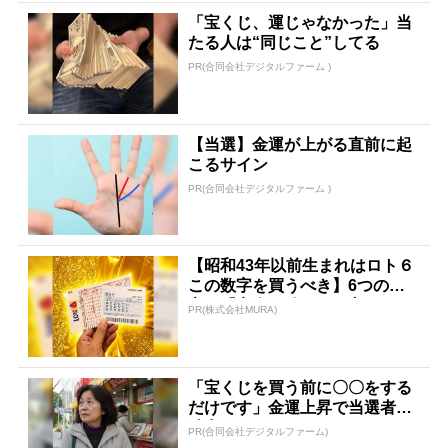
「宝くじ、運じゃなかった」当
たる人は“同じこと”してる
PR(合同会社デジタルファーム )
【当選】金運が上がる直前に起
こるサイン
PR(合同会社デジタルファーム )
【昭和43年以前生まれはロト６
この数字を買うべき】6つの数
字が「完全一致」する方...
PR(株式会社MURA)
「宝くじを買う前に〇〇をする
だけです」金運上昇で当選者が
続出
PR(合同会社デジタルファーム)