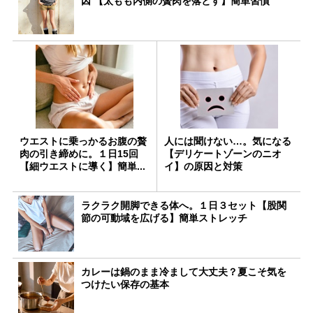
因 【太もも内側の贅肉を落とす】簡単習慣
ウエストに乗っかるお腹の贅
人には聞けない…。気になる
肉の引き締めに。１日15回
【デリケートゾーンのニオ
【細ウエストに導く】簡単...
イ】の原因と対策
ラクラク開脚できる体へ。１日３セット【股関
節の可動域を広げる】簡単ストレッチ
カレーは鍋のまま冷まして大丈夫？夏こそ気を
つけたい保存の基本