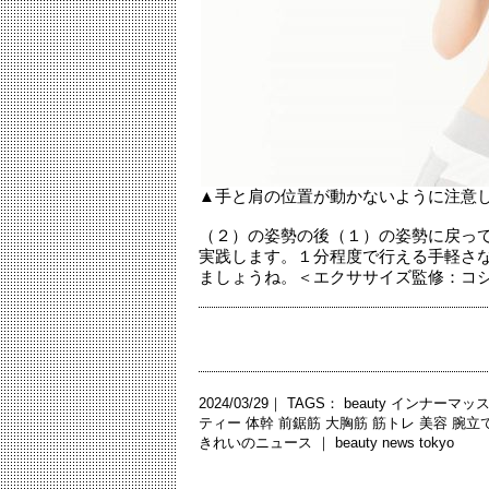
▲手と肩の位置が動かないように注意
（２）の姿勢の後（１）の姿勢に戻っ
実践します。１分程度で行える手軽さ
ましょうね。＜エクササイズ監修：コ
2024/03/29｜ TAGS：
beauty
インナーマッ
ティー
体幹
前鋸筋
大胸筋
筋トレ
美容
腕立
きれいのニュース ｜
beauty news tokyo