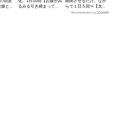
の頭皮
化。1日10回【お腹がみ
開閉させるだけ。なが
と...
るみる引き締まって...
らで１日５回〜【太...
Recommended by