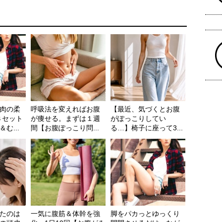
肉の柔
呼吸法を変えればお腹
【最近、気づくとお腹
３セット
が痩せる。まずは１週
がぽっこりしてい
む...
間【お腹ぽっこり問...
る…】椅子に座って3...
たのは
一気に腹筋＆体幹を強
脚をパカっとゆっくり