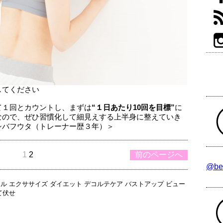
してください
て１回とカウントし、まずは
“１日あたり10回を目標”
に
なので、ぜひ習慣化して細見えする上半身に整えていき
シバフウタ（トレーナー歴３年）＞
1
2
前のページへ
@be
スル
エクササイズ
ダイエット
デコルテケア
バストアップ
ビュー
て伏せ