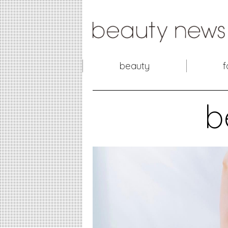
beauty
f
b