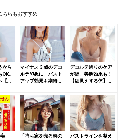
こちらもおすすめ
うから
マイナス３歳のデコ
デコルテ周りのケア
もOK。
ルテ印象に。バスト
が鍵。美胸効果も！
へ【肩
アップ効果も期待
【細見えする体】に
える】
【スッキリ上半身】
導く簡単習慣２つ -
を目指す簡...
きれ...
の実
「持ち家を売る時の
バストラインを整え