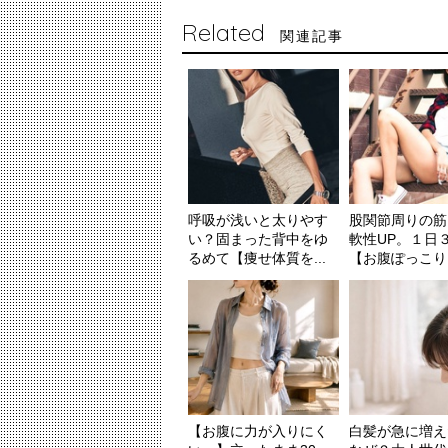
Related
関連記事
呼吸が浅いと太りやす
股関節周りの筋
い？固まった背中をゆ
軟性UP。１日
るめて【痩せ体質を...
【お腹ぽっこり＆
【お腹に力が入りにく
白髪が急に増え