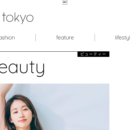

ashion
feature
lifesty
ビューティー
eauty