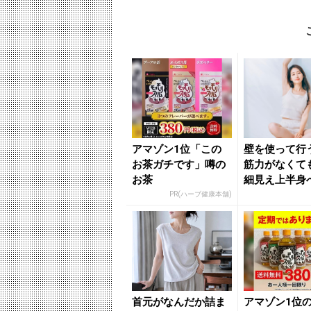
アマゾン1位「この
壁を使って行
お茶ガチです」噂の
筋力がなくて
お茶
細見え上半身
甲骨周りを鍛
PR(ハーブ健康本舗)
簡単習...
首元がなんだか詰ま
アマゾン1位