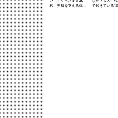
い…】立ったまま30
なぜ？大人世代
秒。姿勢を支える体...
で起きている“乾燥