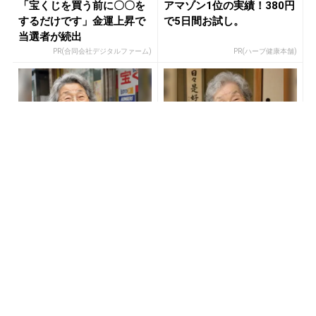
「宝くじを買う前に〇〇を
アマゾン1位の実績！380円
するだけです」金運上昇で
で5日間お試し。
当選者が続出
PR(合同会社デジタルファーム)
PR(ハーブ健康本舗)
同じ宝くじなのに、当たる
宝くじを知らないまま買う
人と外れる人の違い実は“こ
人ほど、外れ続けます
こ”でした
PR(合同会社デジタルファーム )
PR(合同会社デジタルファーム)