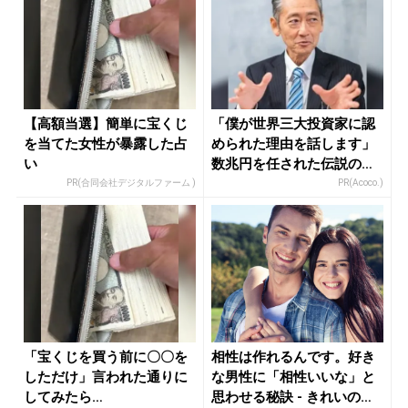
【高額当選】簡単に宝くじ
「僕が世界三大投資家に認
を当てた女性が暴露した占
められた理由を話します」
い
数兆円を任された伝説の投
資家
PR(合同会社デジタルファーム )
PR(Acoco.)
「宝くじを買う前に〇〇を
相性は作れるんです。好き
しただけ」言われた通りに
な男性に「相性いいな」と
してみたら…
思わせる秘訣 - きれいのニ