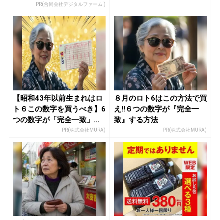
ュー...
PR(合同会社デジタルファーム )
【昭和43年以前生まれはロ
８月のロト6はこの方法で買
ト６この数字を買うべき】6
え!!６つの数字が『完全一
つの数字が「完全一致」す
致』する方法
る方...
PR(株式会社MURA)
PR(株式会社MURA)