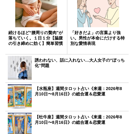
続けるほど“腰周りの贅肉”が
「好きだよ」の言葉より強
落ちていく。１日１分【脇腹
い。男性が本命にだけする特
の引き締めに効く】簡単習慣
別な愛情表現
誘われない、話に入れない…大人女子の“ぼっち
化”問題
【水瓶座】週間タロット占い《来週：2026年8
月10日〜8月16日》の総合運＆恋愛運
【牡牛座】週間タロット占い《来週：2026年8
月10日〜8月16日》の総合運＆恋愛運