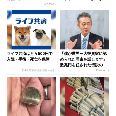
れ...
PR(Acoco.)
ライフ共済は月々500円で
「僕が世界三大投資家に認
入院・手術・死亡を保障
められた理由を話します」
数兆円を任された伝説の投
資家
PR(愛知県共済生活協同組合)
PR(Acoco.)