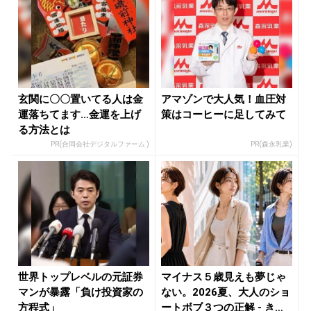
玄関に〇〇置いてる人は金
アマゾンで大人気！血圧対
運落ちてます…金運を上げ
策はコーヒーに足してみて
る方法とは
PR(合同会社デジタルファーム )
PR(森永乳業)
世界トップレベルの元証券
マイナス５歳見えも夢じゃ
マンが暴露「負け投資家の
ない。2026夏、大人のショ
方程式」
ートボブ３つの正解 - き