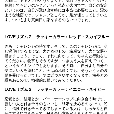
の時に、トキメクかどうかよりも、安心できる人かどうか？
信頼してもいいのか？といった視点が大切です。自分の安定
というのは、自分が飛び出す時には本当に必要なこと。沼の
ような地面では、ジャンプどころか、足が埋まってしまいま
す。いつもより真面目な話をするのもいいですね。
LOVEリズム２ ラッキーカラー：レッド・スカイブルー
さあ、チャレンジの時です。そして、このチャレンジは、少
し背伸びするような、大きめのもの。遠慮なく、大きな夢を
描きましょう。そして、それに向かって、ちゃんと行動をし
てください。物事もそうですが、つきあう人を変えていく、
というタイミングでもあります。その時に、自分より自分の
夢に近い人を望むこと。今は恐れ多くても、そういう人の波
動を受けるだけでも、夢に近づきやすくなります。海外との
縁もあるので、積極的に動いてみてください。
LOVEリズム３ ラッキーカラー：イエロー・ネイビー
恋愛とか、結婚とか、パートナーシップに向き合う時です。
新しい人と付き合うのもいいし、結婚を決めるのもいい。逆
に、惰性で付き合ってきてしまっている人は、しっかりと自
分の本音に向き合って、付き合い方を変えるときでもありま