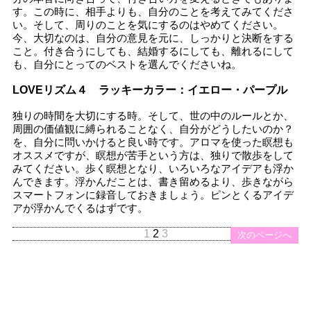
す。この時に、相手よりも、自分のことを考えてみてくださ
い。そして、周りのことを気にするのはやめてください。
今、大切なのは、自分の意見を元に、しっかりと決断をする
こと。付き合うにしても、結婚するにしても、離れるにして
も、自分にとってのベストを選んでくださいね。
LOVEリズム４ ラッキーカラー：イエロー・パープル
独りの時間を大切にする時。そして、世の中のルールとか、
周囲の価値観に縛られることなく、自分がどうしたいのか？
を、自分に問いかけると良い時です。アロマを使った瞑想も
オススメですが、瞑想が苦手という方は、独りで散歩をして
みてください。歩く瞑想となり、いろいろなアイデアも浮か
んできます。浮かんだことは、書き留めるより、歩きながら
スマートフォンに録音しておきましょう。ピンとくるアイデ
アが浮かんでくるはずです。
1
2
3
前のページへ
次のページへ