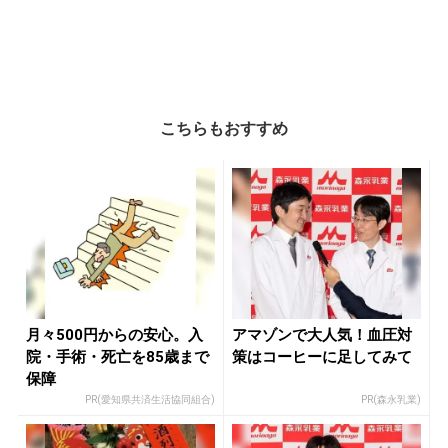
こちらもおすすめ
月々500円からの安心。入
アマゾンで大人気！血圧対
院・手術・死亡を85歳まで
策はコーヒーに足してみて
保障
PR(愛知県共済生活協同組合)
PR(森永乳業)