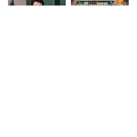
世界トップレベルの元証券
『カートン買い、ダメ。ゼ
マンが暴露「負け投資家が
ッタイ。』年間11万円節約
ハマってる落とし穴」
の新型タバコが爆売れ
PR(Acoco.)
PR(株式会社HAL)
宝くじ“なんとなく”で買っ
バレた後、こんなに違う。
ている限り変わらない
不倫男性と不倫女性の行動
比較 - きれいのニュース｜b