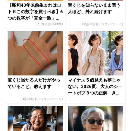
【昭和43年以前生まれはロ
宝くじを知らないまま買う
ト６この数字を買うべき】6
人ほど、外れ続けます
つの数字が「完全一致」す
る方...
PR(株式会社MURA)
PR(合同会社デジタルファーム)
宝くじ当たる人だけがやっ
マイナス５歳見えも夢じゃ
ていること、教えます
ない。2026夏、大人のショ
ートボブ３つの正解 - き
れ...
PR(合同会社デジタルファーム )