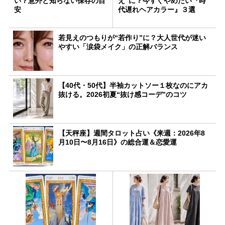
い？意外と知らない保存の目
え”に？今すぐやめたい『時
安
代遅れヘアカラー』３選
若見えのつもりが“若作り”に？大人世代が迷い
やすい「涙袋メイク」の正解バランス
【40代・50代】半袖カットソー１枚なのにアカ
抜ける。2026初夏“抜け感コーデ”のコツ
【天秤座】週間タロット占い《来週：2026年8
月10日〜8月16日》の総合運＆恋愛運