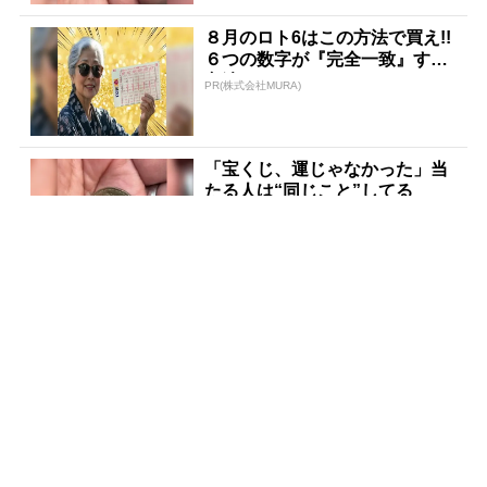
８月のロト6はこの方法で買え!!
６つの数字が『完全一致』する
方法
PR(株式会社MURA)
「宝くじ、運じゃなかった」当
たる人は“同じこと”してる
PR(合同会社デジタルファーム )
「もっと早く知りたかった」60
0円→83円の新型タバコが大反
響
PR(株式会社HAL)