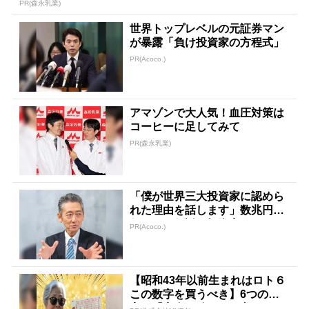
PR(森永乳業)
世界トップレベルの元証券マン
が暴露「負け投資家の方程式」
PR(Acoco.)
アマゾンで大人気！血圧対策は
コーヒーに足してみて
PR(森永乳業)
「僕が世界三大投資家に認めら
れた理由を話します」数兆円を
任された伝説の投資家
PR(Acoco.)
【昭和43年以前生まれはロト６
この数字を買うべき】6つの数
字が「完全一致」する方...