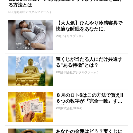
る方法とは
PR(合同会社デジタルファーム )
【大人気】ひんやり冷感寝具で
快適な睡眠をあなたに。
PR(アイリスプラザ)
宝くじが当たる人にだけ共通す
る“ある特徴”とは？
PR(合同会社デジタルファーム )
８月のロト6はこの方法で買え!!
６つの数字が『完全一致』する
方法
PR(株式会社MURA)
あなたの金運はどう？宝くじに