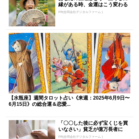
縁がある時、金運はこう変わる
PR(合同会社デジタルファーム )
【水瓶座】週間タロット占い《来週：2025年6月9日〜
6月15日》の総合運＆恋愛...
「〇〇した後に必ず宝くじを買
いなさい」貧乏が億万長者に
PR(合同会社デジタルファーム )