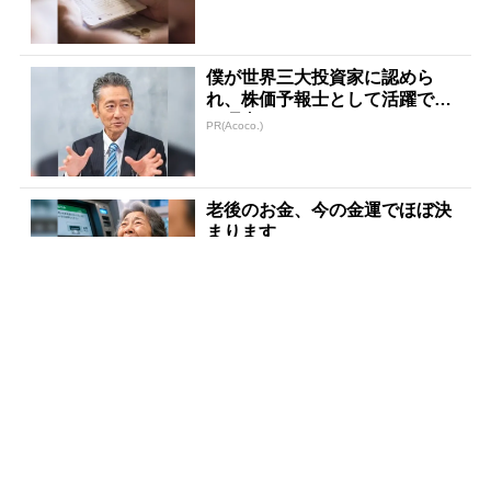
僕が世界三大投資家に認めら
れ、株価予報士として活躍でき
た理由
PR(Acoco.)
老後のお金、今の金運でほぼ決
まります
PR(合同会社デジタルファーム )
「君はまるで株価の天気予報士
だ」僕が世界三大投資家に認め
られた理由
PR(Acoco.)