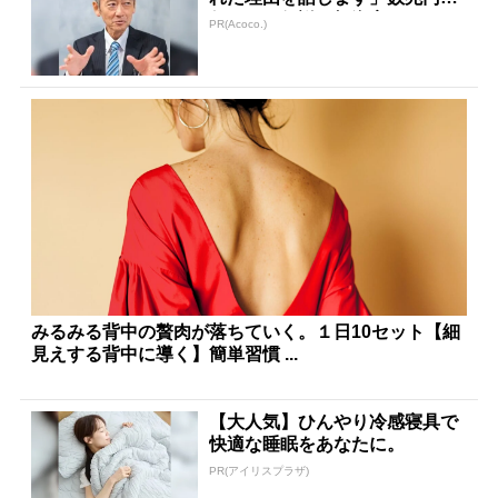
任された伝説の投資家
PR(Acoco.)
みるみる背中の贅肉が落ちていく。１日10セット【細
見えする背中に導く】簡単習慣 ...
【大人気】ひんやり冷感寝具で
快適な睡眠をあなたに。
PR(アイリスプラザ)