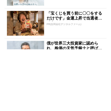
「宝くじを買う前に〇〇をする
だけです」金運上昇で当選者が
続出
PR(合同会社デジタルファーム)
僕が世界三大投資家に認めら
れ、株価の天気予報士と呼ばれ
た理由
PR(Acoco.)
玄関に〇〇置いてる人は金運落
ちてます…金運を上げる方法と
は
PR(合同会社デジタルファーム )