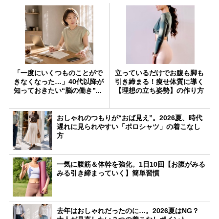
「一度にいくつものことがで
立っているだけでお腹も脚も
きなくなった…」40代以降が
引き締まる！痩せ体質に導く
知っておきたい“脳の働き”...
【理想の立ち姿勢】の作り方
おしゃれのつもりが“おば見え”。2026夏、時代
遅れに見られやすい「ポロシャツ」の着こなし
方
一気に腹筋＆体幹を強化。1日10回【お腹がみる
みる引き締まっていく】簡単習慣
去年はおしゃれだったのに…。2026夏はNG？