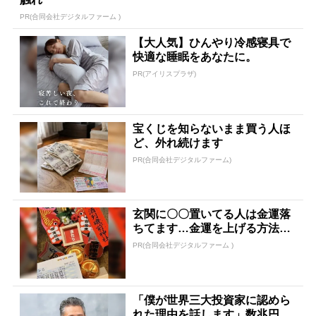
PR(合同会社デジタルファーム )
【大人気】ひんやり冷感寝具で
快適な睡眠をあなたに。
PR(アイリスプラザ)
宝くじを知らないまま買う人ほ
ど、外れ続けます
PR(合同会社デジタルファーム)
玄関に〇〇置いてる人は金運落
ちてます…金運を上げる方法と
は
PR(合同会社デジタルファーム )
「僕が世界三大投資家に認めら
れた理由を話します」数兆円を