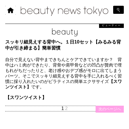
ビューティー
beauty
スッキリ細見えする背中へ。１日10セット【みるみる背
中が引き締まる】簡単習慣
自分で見えない背中まできちんとケアできていますか？ 背
中はハミ肉ができたり、背骨や肩甲骨などの凹凸が贅肉で埋
もれがちだったりと、老け感やおデブ感がモロに出てしまう
パーツ。そこでスッキリ細見えする背中を手に入れるべく習
慣に採り入れたいのがピラティスの簡単エクササイズ
【スワ
ンツイスト】
です。
【スワンツイスト】
1
2
次のページへ