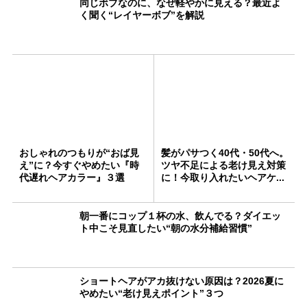
同じボブなのに、なぜ軽やかに見える？最近よ
く聞く“レイヤーボブ”を解説
おしゃれのつもりが“おば見
髪がパサつく40代・50代へ。
え”に？今すぐやめたい『時
ツヤ不足による老け見え対策
代遅れヘアカラー』３選
に！今取り入れたいヘアケ...
朝一番にコップ１杯の水、飲んでる？ダイエッ
ト中こそ見直したい“朝の水分補給習慣”
ショートヘアがアカ抜けない原因は？2026夏に
やめたい“老け見えポイント”３つ