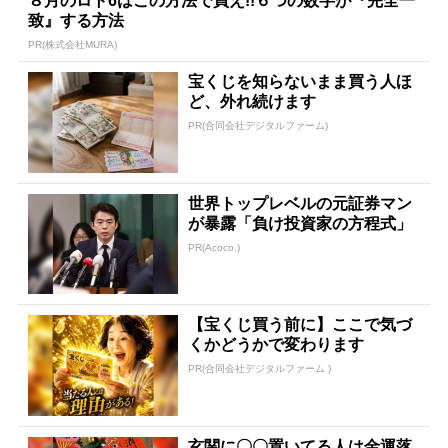
８月のロト6はこの方法で買え!!６つの数字が『完全一
致』する方法
PR(株式会社MURA)
宝くじを知らないまま買う人ほ
ど、外れ続けます
PR(合同会社デジタルファーム)
世界トップレベルの元証券マン
が暴露「負け投資家の方程式」
PR(Acoco.)
【宝くじ買う前に】ここで気づ
くかどうかで変わります
PR(合同会社デジタルファーム )
玄関に〇〇置いてる人は金運落