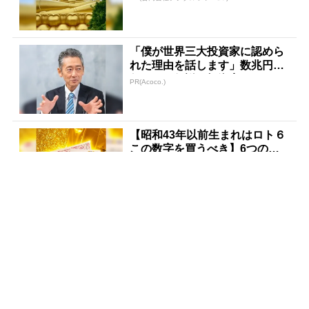
「僕が世界三大投資家に認めら
れた理由を話します」数兆円を
任された伝説の投資家
PR(Acoco.)
【昭和43年以前生まれはロト６
この数字を買うべき】6つの数
字が「完全一致」する方...
PR(株式会社MURA)
3億当選主婦「宝くじ買う前に
〇〇した」当選率上げる方法
PR(合同会社デジタルファーム )