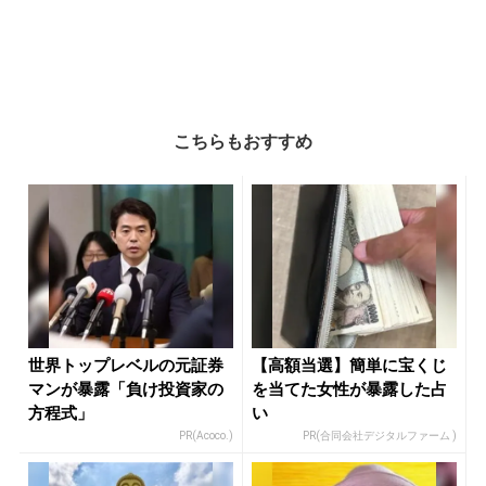
こちらもおすすめ
世界トップレベルの元証券
【高額当選】簡単に宝くじ
マンが暴露「負け投資家の
を当てた女性が暴露した占
方程式」
い
PR(Acoco.)
PR(合同会社デジタルファーム )