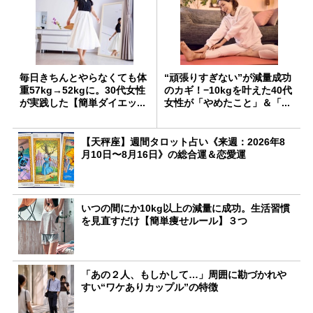
毎日きちんとやらなくても体
“頑張りすぎない”が減量成功
重57kg→52kgに。30代女性
のカギ！−10kgを叶えた40代
が実践した【簡単ダイエッ...
女性が「やめたこと」＆「...
【天秤座】週間タロット占い《来週：2026年8
月10日〜8月16日》の総合運＆恋愛運
いつの間にか10kg以上の減量に成功。生活習慣
を見直すだけ【簡単痩せルール】３つ
「あの２人、もしかして…」周囲に勘づかれや
すい“ワケありカップル”の特徴