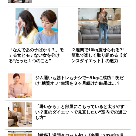
「なんであの子ばかり？」モ
２週間で10kg痩せられる?!
テる女とモテない女を分け
簡単で楽しく取り組める【ダ
る“たった１つのこと”
ンスダイエット】の魅力
ジム通いも筋トレもナシで−５kgに成功！夜だ
け“糖質オフ”生活を３ヶ月続けた結果は…？
「暑いから」と部屋にこもっていると太りやす
い？夏のダイエットで見直したい“室内での過ご
し方”
【蠍座】週間タロット占い《来週：2026年8月