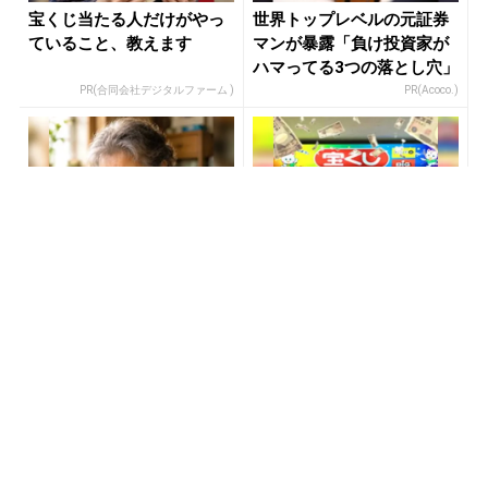
宝くじ当たる人だけがやっ
世界トップレベルの元証券
ていること、教えます
マンが暴露「負け投資家が
ハマってる3つの落とし穴」
PR(合同会社デジタルファーム )
PR(Acoco.)
「どうせ当たらない」と思
金運下げるの絶対やめて！9
ってた私が本当に当選し
割が知らない“貯金術”
た“買い方”がこれ
PR(合同会社デジタルファーム )
PR(合同会社デジタルファーム )