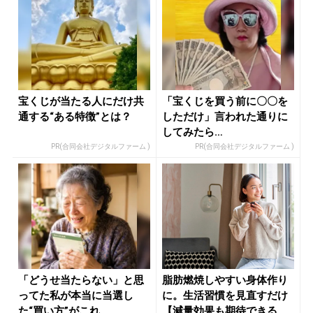
宝くじが当たる人にだけ共
「宝くじを買う前に〇〇を
通する“ある特徴”とは？
しただけ」言われた通りに
してみたら…
PR(合同会社デジタルファーム )
PR(合同会社デジタルファーム )
「どうせ当たらない」と思
脂肪燃焼しやすい身体作り
ってた私が本当に当選し
に。生活習慣を見直すだけ
た“買い方”がこれ
【減量効果も期待できる】