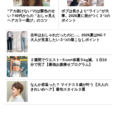
“アカ抜けない”のは髪色のせ
ボブは長さより“ライン”が大
い？40代からの「おしゃ見え
事。2026夏に差がつく３つの
ヘアカラー選び」のコツ
ポイント
去年はおしゃれだったのに…。2026夏はNG？
大人が見直したい３つの着こなしポイント
２週間でウエスト−５cm×体重５kg減。１日10
分で完了【最強お腹痩せプログラム】
なんか若返った？ マイナス５歳が叶う【大人の
きれいめヘア】最旬スタイル３選