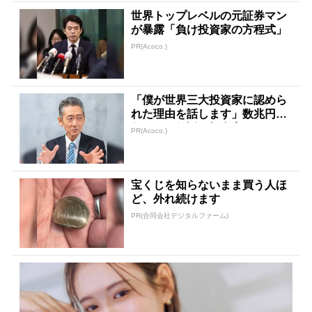
世界トップレベルの元証券マン
が暴露「負け投資家の方程式」
PR(Acoco.)
「僕が世界三大投資家に認めら
れた理由を話します」数兆円を
任された伝説の投資家
PR(Acoco.)
宝くじを知らないまま買う人ほ
ど、外れ続けます
PR(合同会社デジタルファーム)