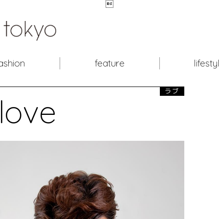

ashion
feature
lifesty
ラブ
love