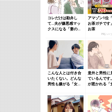
コレだけは勘弁し
アマゾン1位
て…夫が嫌悪感マッ
お茶ガチです
クスになる「妻の行
お茶
動」４つ - きれいの
PR(ハー
ニュー...
こんな人とは付き合
意外と男性に
いたくない。どんな
ているんです
男性も嫌がる「女性
が惹かれる「
の言動」 - きれいの
言動」 - き
ニュ...
ュー...