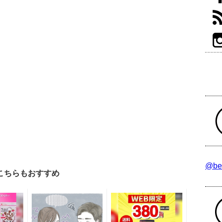
@be
こちらもおすすめ