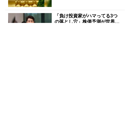
「負け投資家がハマってる3つ
の落とし穴」株価予測が世界ト
ップクラスの天才が暴露
PR(Acoco.)
【当選】金運が上がる直前に起
こるサイン
PR(合同会社デジタルファーム )