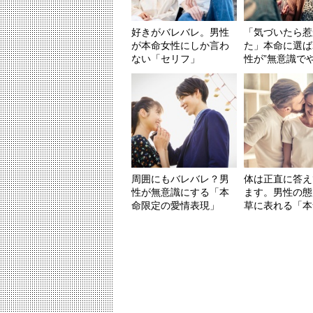
好きがバレバレ。男性
「気づいたら惹
が本命女性にしか言わ
た」本命に選ば
ない「セリフ」
性が”無意識でやっ
周囲にもバレバレ？男
体は正直に答え
性が無意識にする「本
ます。男性の態
命限定の愛情表現」
草に表れる「本