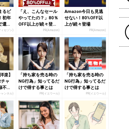
まるビ
「え、こんなセール
Amazon今日も見逃
！初年
やってたの？」80％
せない！80%OFF以
で還元
OFF以上が続々登
上が続々登場
場！Amazonの本気
ディセゾン)
PR(Amazon)
PR(Amazon)
が...
代洋楽】
「持ち家を売る時の
「持ち家を売る時の
Rチャ
NG行為」知ってるだ
NG行為」知ってるだ
録不
けで得する事とは
けで得する事とは
Rチャンネル)
PR(イエウール)
PR(イエウール)