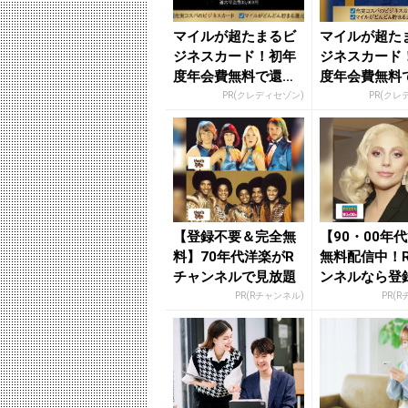
マイルが超たまるビ
マイルが超た
ジネスカード！初年
ジネスカード
度年会費無料で還元
度年会費無料
率最大1.125%
率最大1.125%
PR(クレディセゾン)
PR(クレ
【登録不要＆完全無
【90・00年
料】70年代洋楽がR
無料配信中！
チャンネルで見放題
ンネルなら登
要！
PR(Rチャンネル)
PR(