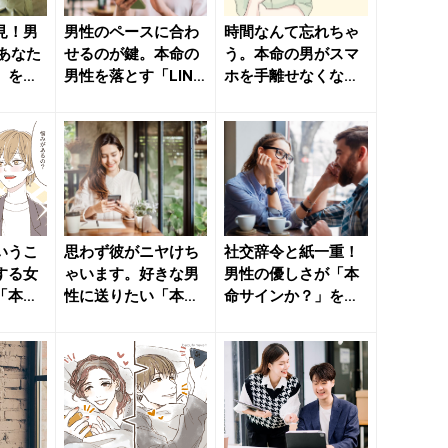
見！男
男性のペースに合わ
時間なんて忘れちゃ
らあなた
せるのが鍵。本命の
う。本命の男がスマ
」を見
男性を落とす「LINE
ホを手離せなくなる
れい
テク」 - きれいの
「LINEのコツ」 -
ニ...
き...
いうこ
思わず彼がニヤけち
社交辞令と紙一重！
する女
ゃいます。好きな男
男性の優しさが「本
「本命
性に送りたい「本命
命サインか？」を見
れいのニ
LINE」 - きれいの
分けるコツ - きれい
ニ...
のニ...