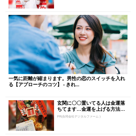
一気に距離が縮まります。男性の恋のスイッチを入れ
る【アプローチのコツ】 - きれ...
玄関に〇〇置いてる人は金運落
ちてます…金運を上げる方法と
は
PR(合同会社デジタルファーム )