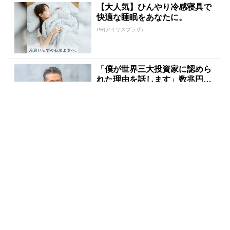
【大人気】ひんやり冷感寝具で
快適な睡眠をあなたに。
PR(アイリスプラザ)
「僕が世界三大投資家に認めら
れた理由を話します」数兆円を
任された伝説の投資家
PR(Acoco.)
宝くじが当たる人にだけ共通す
る“ある特徴”とは？
PR(合同会社デジタルファーム )