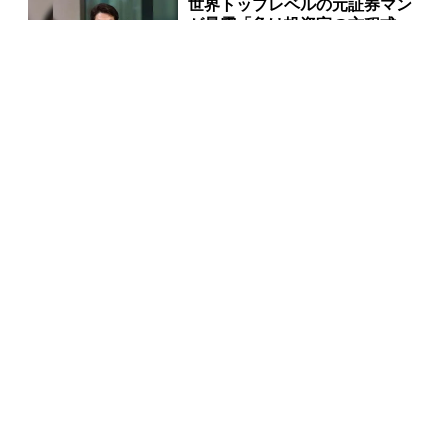
世界トップレベルの元証券マン
が暴露「負け投資家の方程式」
PR(Acoco.)
宝くじ当選者「〇〇をやらずに
買うのはもったいない」
PR(合同会社デジタルファーム )
【宝くじの裏技】当たる側に回るか、このままか