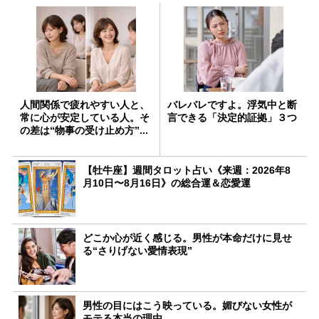
人間関係で疲れやすい人と、
バレバレですよ。浮気中と断
常に心が安定している人。そ
言できる「決定的証拠」３つ
の差は“物事の受け止め方”...
【牡牛座】週間タロット占い《来週：2026年8
月10日〜8月16日》の総合運＆恋愛運
どこか心が近く感じる。男性が本命だけに見せ
る“さりげない愛情表現”
男性の目にはこう映っている。媚びない女性が
モテる本当の理由