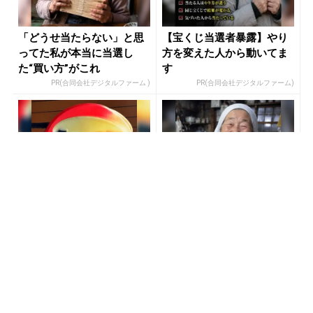
「どうせ当たらない」と思
【宝くじ当選者暴露】やり
ってた私が本当に当選し
方を変えた人から動いてま
た“買い方”がこれ
す
PR(合同会社デジタルファーム )
PR(合同会社デジタルファーム)
新型タバコが大反響！「た
【宝くじの裏技】当たる側
ばこ税、さようなら」600
に回るか、このままか
円→83円の新型が爆売れ
PR(株式会社HAL)
PR(合同会社デジタルファーム )