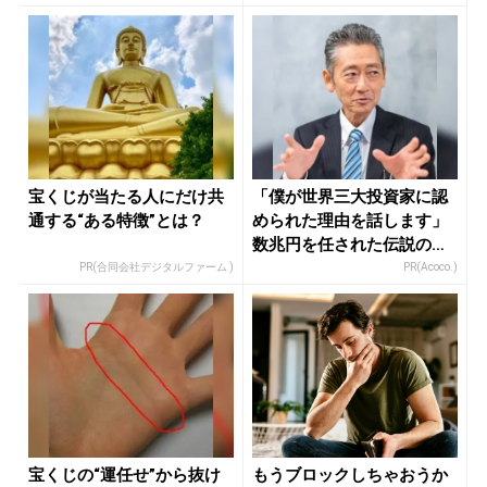
宝くじが当たる人にだけ共
「僕が世界三大投資家に認
通する“ある特徴”とは？
められた理由を話します」
数兆円を任された伝説の投
資家
PR(合同会社デジタルファーム )
PR(Acoco.)
宝くじの“運任せ”から抜け
もうブロックしちゃおうか