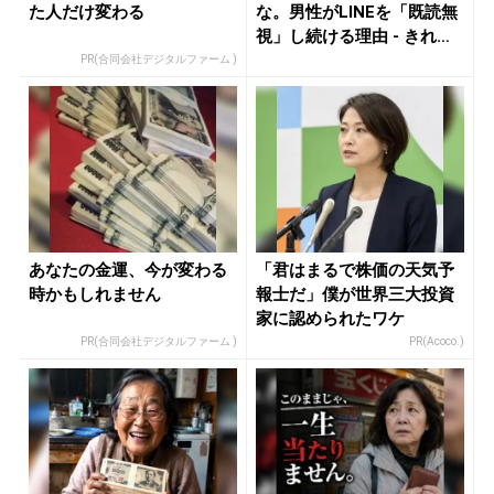
た人だけ変わる
な。男性がLINEを「既読無
視」し続ける理由 - きれ
い...
PR(合同会社デジタルファーム )
あなたの金運、今が変わる
「君はまるで株価の天気予
時かもしれません
報士だ」僕が世界三大投資
家に認められたワケ
PR(合同会社デジタルファーム )
PR(Acoco.)