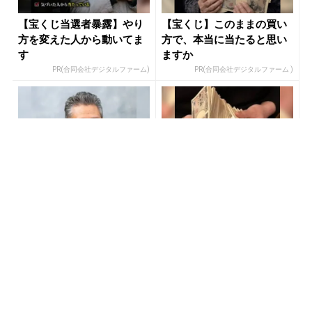
【宝くじ当選者暴露】やり
【宝くじ】このままの買い
方を変えた人から動いてま
方で、本当に当たると思い
す
ますか
PR(合同会社デジタルファーム)
PR(合同会社デジタルファーム )
「僕が世界三大投資家から
「2027年の宝くじ当選者は
信頼されている理由」精鋭
〇〇です」占い師が暴露
のなかでNo.1になった天才
PR(Acoco.)
PR(合同会社デジタルファーム )