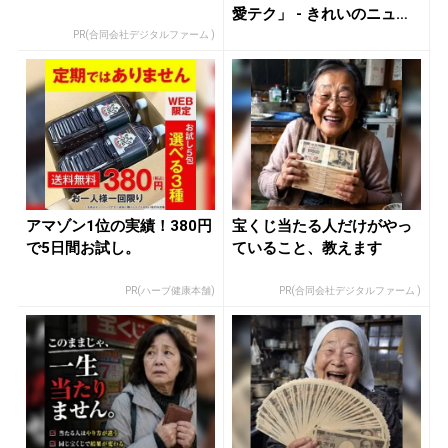
愛テク」 - きれいのニュー
ス｜...
PR(合同会社デジタルファーム )
アマゾン1位の実績！380円
宝くじ当たる人だけがやっ
で5日間お試し。
ていること、教えます
PR(ハーブ健康本舗)
PR(合同会社デジタルファーム )