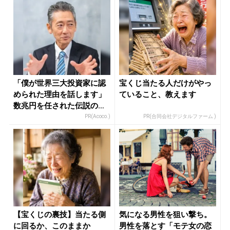
「僕が世界三大投資家に認
宝くじ当たる人だけがやっ
められた理由を話します」
ていること、教えます
数兆円を任された伝説の投
資家
PR(Acoco.)
PR(合同会社デジタルファーム )
【宝くじの裏技】当たる側
気になる男性を狙い撃ち。
に回るか、このままか
男性を落とす「モテ女の恋