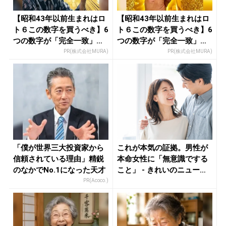
【昭和43年以前生まれはロ
【昭和43年以前生まれはロ
ト６この数字を買うべき】6
ト６この数字を買うべき】6
つの数字が「完全一致」す
つの数字が「完全一致」す
る方...
る方...
PR(株式会社MURA)
PR(株式会社MURA)
「僕が世界三大投資家から
これが本気の証拠。男性が
信頼されている理由」精鋭
本命女性に「無意識でする
のなかでNo.1になった天才
こと」 - きれいのニュース
｜b...
PR(Acoco.)