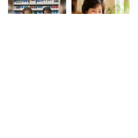
コンビニで買うのは損！た
「〇〇した後に必ず宝くじ
ばこ税なしの新型タバコが
を買いなさい」貧乏が億万
爆売れ中
長者に
PR(株式会社HAL)
PR(合同会社デジタルファーム )
「どうせ当たらない」と思
本心がバレバレ。男性が思
ってた私が本当に当選し
わずやってしまう「本命行