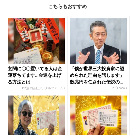
こちらもおすすめ
玄関に〇〇置いてる人は金
「僕が世界三大投資家に認
運落ちてます…金運を上げ
められた理由を話します」
る方法とは
数兆円を任された伝説の投
資家
PR(合同会社デジタルファーム )
PR(Acoco.)