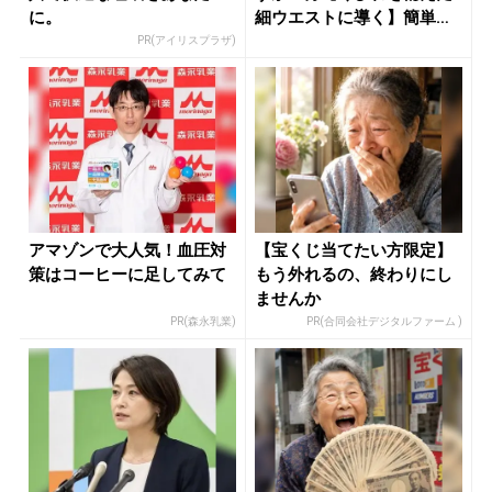
に。
細ウエストに導く】簡単習
慣 - ...
PR(アイリスプラザ)
アマゾンで大人気！血圧対
【宝くじ当てたい方限定】
策はコーヒーに足してみて
もう外れるの、終わりにし
ませんか
PR(森永乳業)
PR(合同会社デジタルファーム )