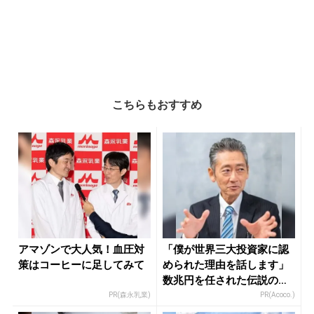
こちらもおすすめ
アマゾンで大人気！血圧対
「僕が世界三大投資家に認
策はコーヒーに足してみて
められた理由を話します」
数兆円を任された伝説の投
資家
PR(森永乳業)
PR(Acoco.)