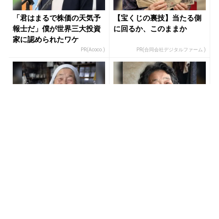
「君はまるで株価の天気予
【宝くじの裏技】当たる側
報士だ」僕が世界三大投資
に回るか、このままか
家に認められたワケ
PR(Acoco.)
PR(合同会社デジタルファーム )
【宝くじ】このままの買い
宝くじ当たる人だけが気づ
方で、本当に当たると思い
いている違い
ますか
PR(合同会社デジタルファーム )
PR(合同会社デジタルファーム )