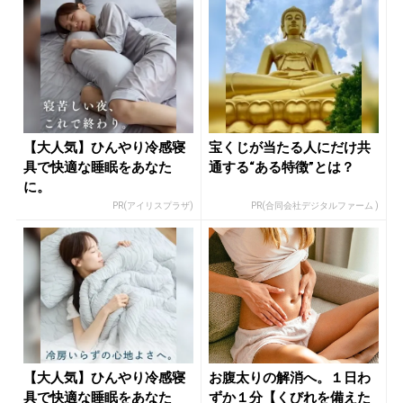
【大人気】ひんやり冷感寝
宝くじが当たる人にだけ共
具で快適な睡眠をあなた
通する“ある特徴”とは？
に。
PR(アイリスプラザ)
PR(合同会社デジタルファーム )
【大人気】ひんやり冷感寝
お腹太りの解消へ。１日わ
具で快適な睡眠をあなた
ずか１分【くびれを備えた