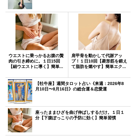
ウエストに乗っかるお腹の贅
肩甲骨を動かして代謝アッ
肉の引き締めに。１日15回
プ！１日10回【菱形筋を鍛え
【細ウエストに導く】簡単...
て脂肪を燃やす】簡単エク...
【牡牛座】週間タロット占い《来週：2026年8
月10日〜8月16日》の総合運＆恋愛運
座ったままひざを曲げ伸ばしするだけ。１日１
分【下腹ぽっこりの予防に効く】簡単習慣