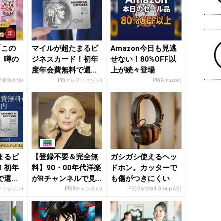
「この
マイルが超たまるビ
Amazon今日も見逃
」噂の
ジネスカード！初年
せない！80%OFF以
度年会費無料で還元
上が続々登場
率最大1.125%
ブ健康本舗)
PR(クレディセゾン)
PR(Amazon)
まるビ
【登録不要＆完全無
ガシガシ使えるヘッ
！初年
料】90・00年代洋楽
ドホン。カッターで
で還元
がRチャンネルで見
も傷がつきにくい
放題
ディセゾン)
PR(Rチャンネル)
PR(Marshall Group AB)