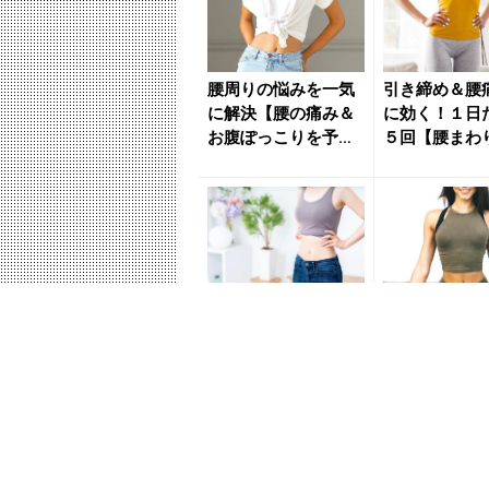
腰周りの悩みを一気
引き締め＆腰
に解決【腰の痛み＆
に効く！１日
お腹ぽっこりを予
５回【腰まわ
防】１日５回の簡単
ッキリさせる
習慣 - ...
エクササ...
寝たままできて続け
若々しい体型
やすい。脚全体の引
プに。１日５
き締め効果も【お腹
【腰周りの浮
の凹ませに効く】簡
の解消に役立
単習慣 ...
単エクサ...