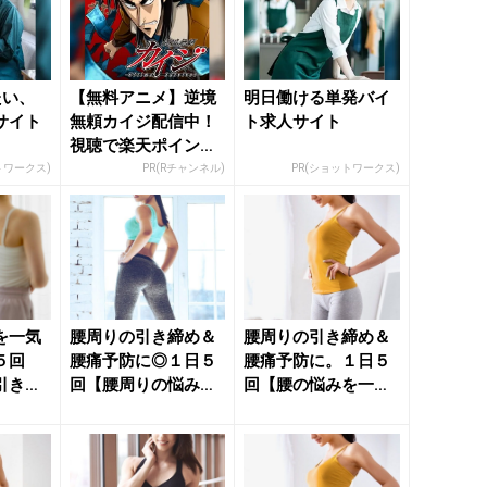
たい、
【無料アニメ】逆境
明日働ける単発バイ
サイト
無頼カイジ配信中！
ト求人サイト
視聴で楽天ポイント
貯まる
トワークス)
PR(Rチャンネル)
PR(ショットワークス)
を一気
腰周りの引き締め＆
腰周りの引き締め＆
５回
腰痛予防に◎１日５
腰痛予防に。１日５
引き締
回【腰周りの悩みを
回【腰の悩みを一気
に効
一気に解決する】簡
に解消する】簡単習
.
単習慣 ...
慣 - ...