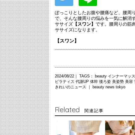
ぽっこりとしたお腹や腰痛など、腰周
で、そんな腰周りの悩みを一気に解消
ササイズ
【スワン】
です。腰周りの筋
ササイズになります。
【スワン】
2024/08/22｜ TAGS：
beauty
インナーマッ
ピラティス
代謝UP
体幹
後ろ姿
美姿勢
美容
きれいのニュース ｜
beauty news tokyo
Related
関連記事