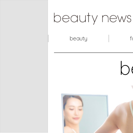
beauty
f
b