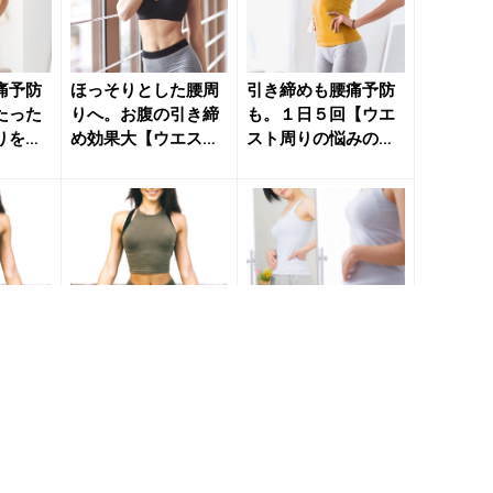
痛予防
ほっそりとした腰周
引き締めも腰痛予防
たった
りへ。お腹の引き締
も。１日５回【ウエ
りをス
め効果大【ウエスト
スト周りの悩みの解
】簡単
のくびれを育む】簡
消につながる】簡単
単習慣 ...
習慣 -...
のキー
若々しい体型のキー
腰周りの筋肉の柔軟
セット
プに。１日５セット
性UP。１日３分【お
き輪肉
【腰周りの浮き輪肉
腹の贅肉解消＆くび
つ】簡
の解消に役立つ】簡
れ作りに効く】簡単
単エクサ...
ストレ...