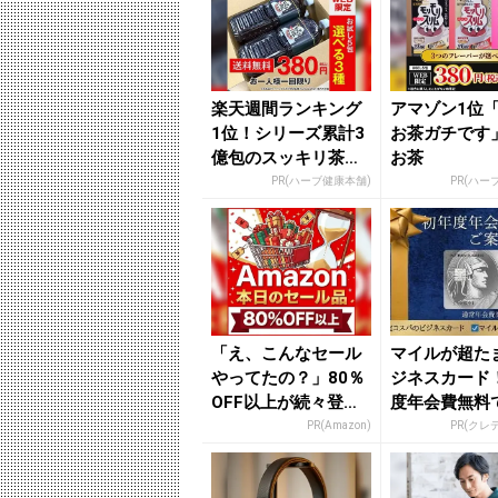
楽天週間ランキング
アマゾン1位
1位！シリーズ累計3
お茶ガチです
億包のスッキリ茶。
お茶
380円でお試し
PR(ハーブ健康本舗)
PR(ハー
「え、こんなセール
マイルが超た
やってたの？」80％
ジネスカード
OFF以上が続々登
度年会費無料
場！Amazonの本気
率最大1.125%
PR(Amazon)
PR(クレ
が...