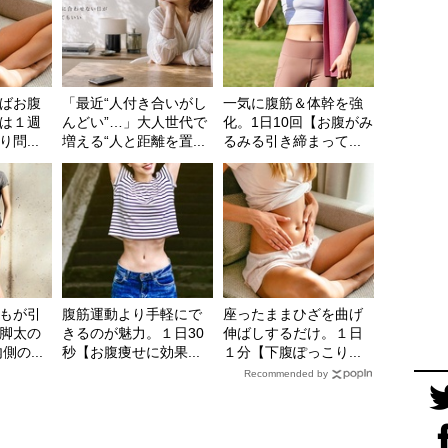
ばお腹
「最近“人付き合いがし
一気に腹筋＆体幹を強
は１週
んどい”…」大人世代で
化。1日10回【お腹がみ
問...
増える“人と距離を置...
るみる引き締まって...
もが引
腹筋運動より手軽にで
座ったままひざを曲げ
脚太の
きるのが魅力。１日30
伸ばしするだけ。１日
の...
秒【お腹痩せに効果...
１分【下腹ぽっこり...
Recommended by