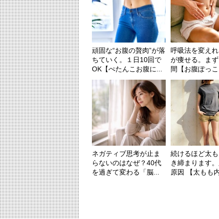
頑固な“お腹の贅肉”が落
呼吸法を変えれ
ちていく。１日10回で
が痩せる。まず
OK【ぺたんこお腹に...
間【お腹ぽっこり
ネガティブ思考が止ま
続けるほど太も
らないのはなぜ？40代
き締まります。
を過ぎて変わる「脳...
原因 【太もも内側