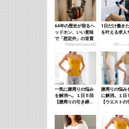
64年の歴史が宿るヘ
1日だけ働き
ッドホン、いい意味
を叶える求人
で「想定外」の音質
PR(Marshall Group AB)
PR(ショッ
一気に腰周りの悩み
腰周りの悩み
を解消へ。１日５回
に解消。１日
【腰周りの引き締め
【ウエストの
＆腰痛予防に効く】
め＆腰痛予防
簡単習慣...
く】簡単習慣..