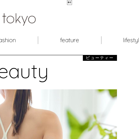

ashion
feature
lifesty
ビューティー
eauty