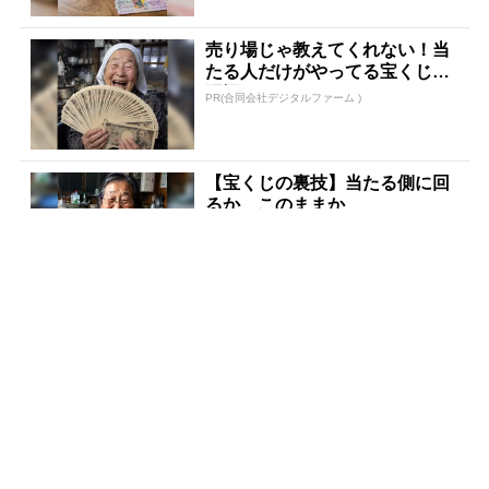
売り場じゃ教えてくれない！当
たる人だけがやってる宝くじの
習慣
PR(合同会社デジタルファーム )
【宝くじの裏技】当たる側に回
るか、このままか
PR(合同会社デジタルファーム )
「僕が世界三大投資家から信頼
されている理由」精鋭のなかで
No.1になった天才
PR(Acoco.)