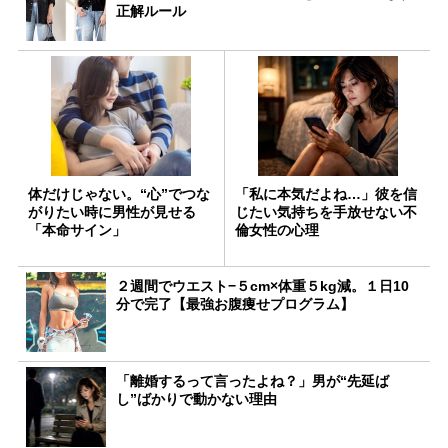
正解ルール
体だけじゃない。“心”でつな
「私に本気だよね…」彼を信
がりたい時に男性が見せる
じたい気持ちを手放せない不
「本命サイン」
倫女性の心理
２週間でウエスト−５cm×体重５kg減。１日10
分で完了【最強お腹痩せプログラム】
「離婚するって言ったよね？」男が“先延ば
し”ばかりで動かない理由