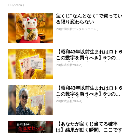
PR(Acoco.)
宝くじ“なんとなく”で買ってい
る限り変わらない
PR(合同会社デジタルファーム )
【昭和43年以前生まれはロト６
この数字を買うべき】6つの数
字が「完全一致」する方...
PR(株式会社MURA)
【昭和43年以前生まれはロト６
この数字を買うべき】6つの数
字が「完全一致」する方...
PR(株式会社MURA)
【あなたが宝くじ当てる確率
は】結果が動く瞬間、ここです