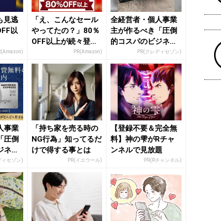
日も見逃
「え、こんなセール
全経営者・個人事業
FF以
やってたの？」80％
主が作るべき「圧倒
OFF以上が続々登
的コスパのビジネス
場！Amazonの本気
カード」
R(Amazon)
PR(Amazon)
PR(クレディセゾン)
が...
人事業
「持ち家を売る時の
【登録不要＆完全無
「圧倒
NG行為」知ってるだ
料】神の雫がRチャ
ジネス
けで得する事とは
ンネルで見放題
ディセゾン)
PR(イエウール)
PR(Rチャンネル)