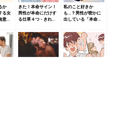
るか
きた！本命サイン！
私のこと好きか
する女
男性が本命にだけす
も…？男性が密かに
無意識
る仕草４つ - きれい
出している「本命確
れいのニ
のニュース｜beau
定サイン」 - きれい
t...
のニュー...
恋で
完全に無意識なのが
あなたが本命ってこ
気で惚
本気の証。男性が出
と。つい男性がやっ
てしま
す「バレバレの本命
ちゃう「本命アピー
」 -
サイン」 - きれいの
ル」４つ - きれいの
ニュ...
ニュ...