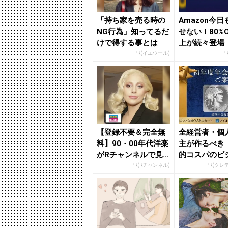
「持ち家を売る時の
Amazon今
NG行為」知ってるだ
せない！80%O
けで得する事とは
上が続々登場
PR(イエウール)
P
【登録不要＆完全無
全経営者・個
料】90・00年代洋楽
主が作るべき
がRチャンネルで見
的コスパのビ
放題
カード」
PR(Rチャンネル)
PR(クレ