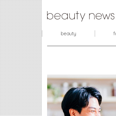
beauty
f