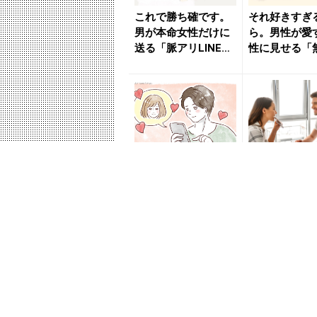
これで勝ち確です。
それ好きすぎ
男が本命女性だけに
ら。男性が愛
送る「脈アリLINE」
性に見せる「
- きれいのニュース...
行動」 - き
ュース...
脈あり確定です。男
これぞ本物の
が「本気で好きな女
す。男性が本
性だけ」に送るLINE
れた女性にし
４つ - きれいのニ
う「特別な行動
ュ...
きれい...