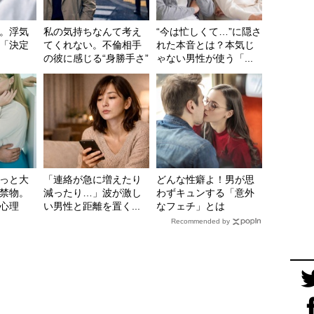
。浮気
私の気持ちなんて考え
“今は忙しくて…”に隠さ
「決定
てくれない。不倫相手
れた本音とは？本気じ
の彼に感じる“身勝手さ”
ゃない男性が使う「...
っと大
「連絡が急に増えたり
どんな性癖よ！男が思
禁物。
減ったり…」波が激し
わずキュンする「意外
心理
い男性と距離を置く...
なフェチ」とは
Recommended by