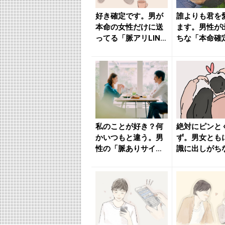
好き確定です。男が
誰よりも君を
本命の女性だけに送
ます。男性が
ってる「脈アリLIN
ちな「本命確
E」 - きれいのニュ
ン」３つ - 
ー...
ニュ...
私のことが好き？何
絶対にピンと
かいつもと違う。男
ず。男女とも
性の「脈ありサイ
識に出しがち
ン」の読み解き方 -
命サイン」 -
きれい...
のニ...