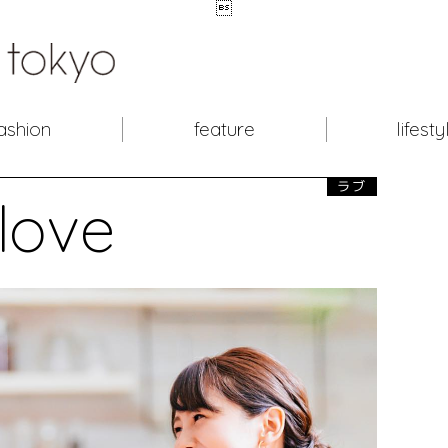

ashion
feature
lifesty
ラブ
love