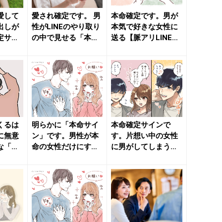
愛して
愛され確定です。 男
本命確定です。男が
出しが
性がLINEのやり取り
本気で好きな女性に
定サイ
の中で見せる「本命
送る【脈アリLINE】
きれいの
サイン」 - きれい...
４つ - きれいのニ
ュ...
くるは
明らかに「本命サイ
本命確定サインで
に無意
ン」です。男性が本
す。片想い中の女性
な「本
命の女性だけにする
に男がしてしまう
 きれい
こと - きれいのニュ
「無意識行動」 - き
ース...
れいのニ...