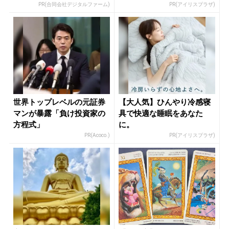
PR(合同会社デジタルファーム)
PR(アイリスプラザ)
世界トップレベルの元証券
【大人気】ひんやり冷感寝
マンが暴露「負け投資家の
具で快適な睡眠をあなた
方程式」
に。
PR(Acoco.)
PR(アイリスプラザ)