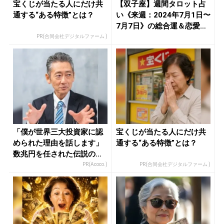
宝くじが当たる人にだけ共
【双子座】週間タロット占
通する“ある特徴”とは？
い《来週：2024年7月1日〜
7月7日》の総合運＆恋愛
運...
PR(合同会社デジタルファーム )
「僕が世界三大投資家に認
宝くじが当たる人にだけ共
められた理由を話します」
通する“ある特徴”とは？
数兆円を任された伝説の投
資家
PR(Acoco.)
PR(合同会社デジタルファーム )