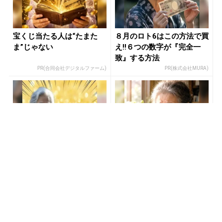
宝くじ当たる人は“たまた
８月のロト6はこの方法で買
ま”じゃない
え!!６つの数字が『完全一
致』する方法
PR(合同会社デジタルファーム)
PR(株式会社MURA)
８月のロト6はこの方法で買
【宝くじ当てたい方限定】
え!!６つの数字が『完全一
もう外れるの、終わりにし
致』する方法
ませんか
PR(株式会社MURA)
PR(合同会社デジタルファーム )