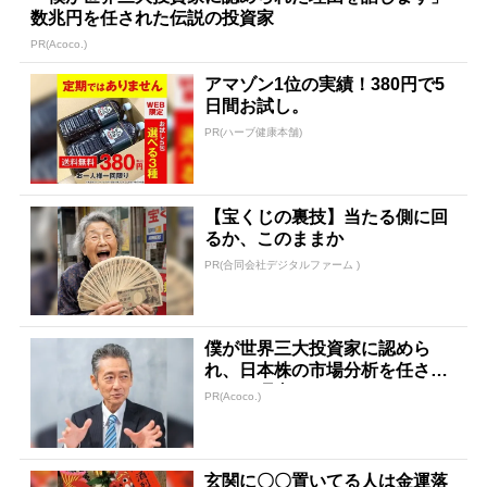
数兆円を任された伝説の投資家
PR(Acoco.)
アマゾン1位の実績！380円で5
日間お試し。
PR(ハーブ健康本舗)
【宝くじの裏技】当たる側に回
るか、このままか
PR(合同会社デジタルファーム )
僕が世界三大投資家に認めら
れ、日本株の市場分析を任され
ていた理由
PR(Acoco.)
玄関に〇〇置いてる人は金運落