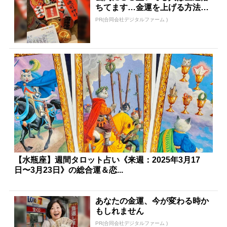
ちてます…金運を上げる方法と
は
PR(合同会社デジタルファーム )
【水瓶座】週間タロット占い《来週：2025年3月17
日〜3月23日》の総合運＆恋...
あなたの金運、今が変わる時か
もしれません
PR(合同会社デジタルファーム )