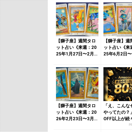
愛...
【獅子座】週間タロ
【獅子座】週
ット占い《来週：20
ット占い《来週
25年1月27日〜2月2
25年6月2日〜
日》の総合運＆恋
日》の総合運
愛...
運...
【獅子座】週間タロ
「え、こんな
ット占い《来週：20
やってたの？」
26年2月23日〜3月1
OFF以上が続
日》の総合運＆恋
場！Amazo
P
愛...
が...