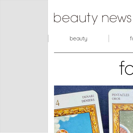
beauty
f
f