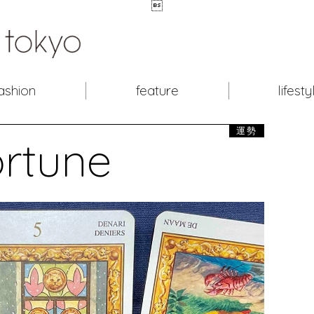

ashion
feature
lifesty
運勢
ortune