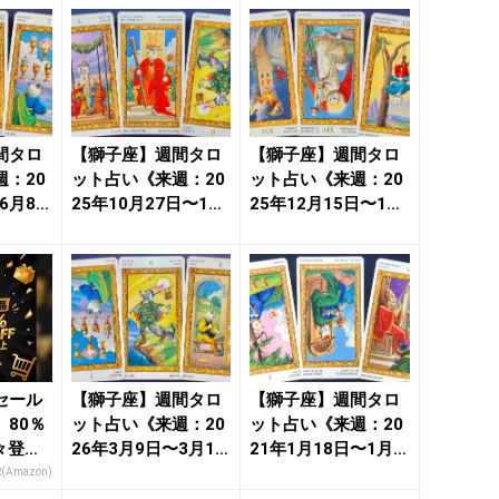
間タロ
【獅子座】週間タロ
【獅子座】週間タロ
：20
ット占い《来週：20
ット占い《来週：20
6月8
25年10月27日〜11
25年12月15日〜12
＆恋愛
月2日》の総合運＆...
月21日》の総合運...
セール
【獅子座】週間タロ
【獅子座】週間タロ
80％
ット占い《来週：20
ット占い《来週：20
々登
26年3月9日〜3月15
21年1月18日〜1月2
nの本気
日》の総合運＆恋
4日》の総合運＆恋...
R(Amazon)
愛...