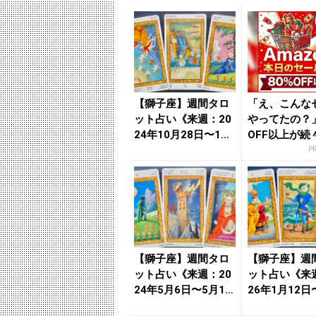
【獅子座】週間タロ
「え、こんな
ット占い《来週：20
やってたの？」
24年10月28日〜11
OFF以上が続
月3日》の総合運＆...
場！Amazo
P
が...
【獅子座】週間タロ
【獅子座】週
ット占い《来週：20
ット占い《来週
24年5月6日〜5月12
26年1月12日
日》の総合運＆恋
8日》の総合運＆