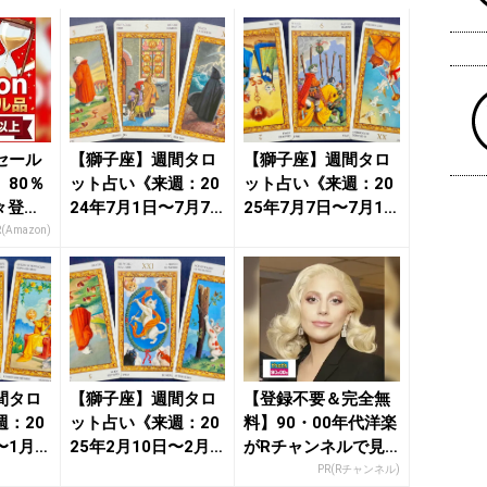
セール
【獅子座】週間タロ
【獅子座】週間タロ
80％
ット占い《来週：20
ット占い《来週：20
々登
24年7月1日〜7月7
25年7月7日〜7月13
nの本気
日》の総合運＆恋愛
日》の総合運＆恋
R(Amazon)
運...
愛...
間タロ
【獅子座】週間タロ
【登録不要＆完全無
：20
ット占い《来週：20
料】90・00年代洋楽
〜1月1
25年2月10日〜2月1
がRチャンネルで見
恋...
6日》の総合運＆恋...
放題
PR(Rチャンネル)