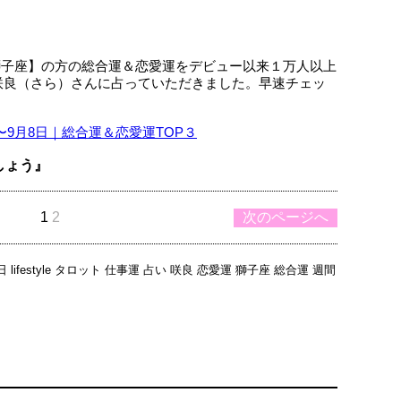
の【獅子座】の方の総合運＆恋愛運をデビュー以来１万人以上
咲良（さら）さんに占っていただきました。早速チェッ
日〜9月8日｜総合運＆恋愛運TOP３
しょう』
1
2
次のページへ
5日
lifestyle
タロット
仕事運
占い
咲良
恋愛運
獅子座
総合運
週間