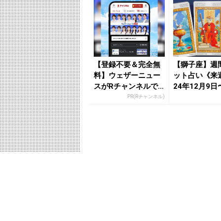
【登録不要＆完全無
【獅子座】週
料】ウェザーニュー
ット占い《来週
スがRチャンネルで
24年12月9日
見放題
15日》の総合運
PR(Rチャンネル)