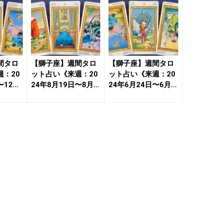
間タロ
【獅子座】週間タロ
【獅子座】週間タロ
：20
ット占い《来週：20
ット占い《来週：20
〜12月
24年8月19日〜8月2
24年6月24日〜6月3
＆...
5日》の総合運＆恋...
0日》の総合運＆恋...