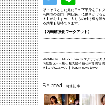
ほっそりとした見た目の下半身を手に
も内側の筋肉「内転筋」に働きかける
ト】
がおすすめ。太ももの付け根を動
る効果も期待できます。
【内転筋強化ワークアウト】
2024/09/14｜ TAGS：
beauty
エクササイズ
内転筋
太もも痩せ
疲労緩和
痩せ体質
美容
きれいのニュース ｜
beauty news tokyo
Related
関連記事