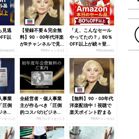
日も見逃
【登録不要＆完全無
「え、こんなセール
FF以
料】90・00年代洋楽
やってたの？」80％
がRチャンネルで見
OFF以上が続々登
放題
場！Amazonの本気
R(Amazon)
PR(Rチャンネル)
PR(Amazon)
が...
人事業
全経営者・個人事業
【無料】90・00年代
「圧倒
主が作るべき「圧倒
洋楽配信中！視聴で
ジネス
的コスパのビジネス
楽天ポイント貯まる
カード」
ディセゾン)
PR(クレディセゾン)
PR(Rチャンネル)