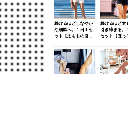
続けるほどしなやか
続けるほど太
な細脚へ。１日１セ
引き締まる。
ット【太ももの引き
セット【ほっ
締めに効く】簡単習
ももに導く】
慣 - ...
慣 - ...
続けるほど太ももほ
しなやかな細
っそり。１日１セッ
日１セット。
ト【しなやかな細脚
ほど【太もも
へ導く】簡単習慣 -
ダウンにつな
きれ...
簡単習慣...