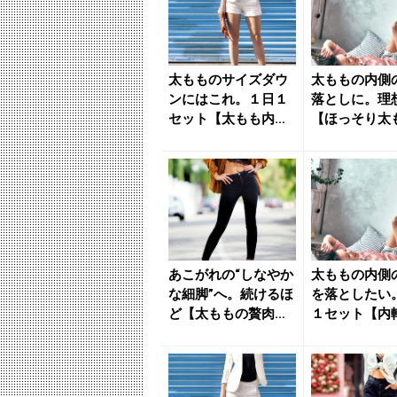
太もものサイズダウ
太ももの内側
ンにはこれ。１日１
落としに。理
セット【太もも内側
【ほっそり太
の贅肉を落とす】簡
導く】簡単習慣
単習慣 ...
れい...
あこがれの“しなやか
太ももの内側
な細脚”へ。続けるほ
を落としたい
ど【太ももの贅肉が
１セット【内
落ちていく】簡単習
強化する】簡
慣 ...
- き...