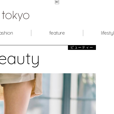

ashion
feature
lifesty
ビューティー
eauty