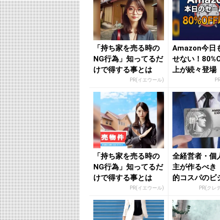
「持ち家を売る時の
Amazon今
NG行為」知ってるだ
せない！80%O
けで得する事とは
上が続々登場
PR(イエウール)
P
「持ち家を売る時の
全経営者・個
NG行為」知ってるだ
主が作るべき
けで得する事とは
的コスパのビ
カード」
PR(イエウール)
PR(クレ