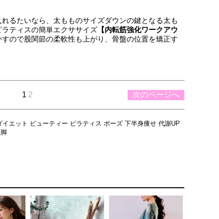
入れるたいなら、太もものサイズダウンの鍵となる太も
ピラティスの簡単エクササイズ
【内転筋強化ワークアウ
かすので股関節の柔軟性も上がり、骨盤の位置を矯正す
1
2
次のページへ
ダイエット
ビューティー
ピラティス
ポーズ
下半身痩せ
代謝UP
美脚