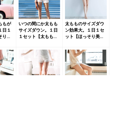
ももが
いつの間にか太もも
太もものサイズダウ
１日１
サイズダウン。１日
ン効果大。１日１セ
そり太
１セット【太もも内
ット【ほっそり美脚
簡単習
側の筋肉を強化す
をめざす】簡単習慣
る】簡単習...
- き...
脚へ１
太もものサイズダウ
効率良く太ももサイ
続ける
ンに効く。１日20回
ズダウン。１日１セ
サイズ
【しなやかな細脚を
ット【内転筋群を集
がる】
作る】簡単習慣 - き
中強化する】簡単習
れ...
慣 - ...