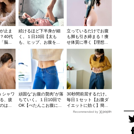
が止ま
続けるほど下半身が細
立っているだけでお腹
？40代
く。１日10回【太も
も脚も引き締まる！痩
脳...
も、ヒップ、お腹を...
せ体質に導く【理想...
s シャワ
頑固な“お腹の贅肉”が落
30秒間前屈するだけ。
る、疲
ちていく。１日10回で
毎日１セット【お腹ダ
は...
OK【ぺたんこお腹に...
イエットに効く】簡...
Recommended by