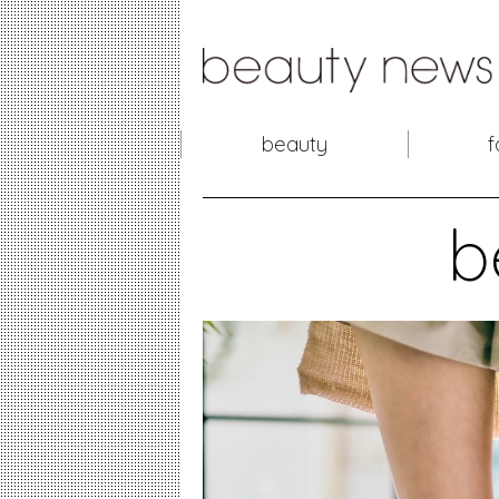
beauty
f
b