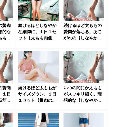
の贅肉
続けるほどしなやか
続けるほど太ももの
想的な
な細脚に。１日１セ
贅肉が落ちる。あこ
ももに
ット【太もも内側の
がれの【しなやかな
 - き
贅肉が引き締まる】
細脚に導く】簡単習
簡単習慣...
慣 - ...
の贅肉
続けるほど太ももが
いつの間にか太もも
。１日
サイズダウン。１日
がスッキリ細く。理
転筋を
１セット【贅肉の付
想的な【しなやかな
単習慣
きにくい太ももに導
細脚を作る】簡単習
く】簡単...
慣 - ...