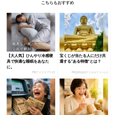
こちらもおすすめ
【大人気】ひんやり冷感寝
宝くじが当たる人にだけ共
具で快適な睡眠をあなた
通する“ある特徴”とは？
に。
PR(アイリスプラザ)
PR(合同会社デジタルファーム )