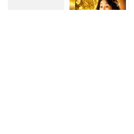
コンビニで買うのは損！た
【宝くじ落選】外れ続ける
ばこ税なしの新型タバコが
流れ、ここで断ちませんか
爆売れ中
PR(株式会社HAL)
PR(合同会社デジタルファーム )
『カートン買い、ダメ。ゼ
【タロット占い】最も“太り
ッタイ。』年間11万円節約
やすい”星座は？《2022秋