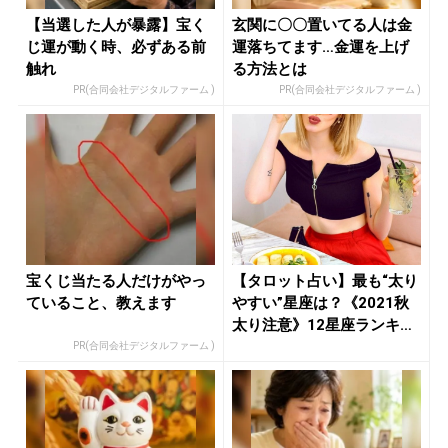
【当選した人が暴露】宝く
玄関に〇〇置いてる人は金
じ運が動く時、必ずある前
運落ちてます…金運を上げ
触れ
る方法とは
PR(合同会社デジタルファーム )
PR(合同会社デジタルファーム )
宝くじ当たる人だけがやっ
【タロット占い】最も“太り
ていること、教えます
やすい”星座は？《2021秋
太り注意》12星座ランキ
ン...
PR(合同会社デジタルファーム )