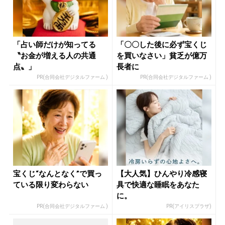
「占い師だけが知ってる
「〇〇した後に必ず宝くじ
〝お金が増える人の共通
を買いなさい」貧乏が億万
点〟」
長者に
PR(合同会社デジタルファーム )
PR(合同会社デジタルファーム )
宝くじ“なんとなく”で買っ
【大人気】ひんやり冷感寝
ている限り変わらない
具で快適な睡眠をあなた
に。
PR(合同会社デジタルファーム )
PR(アイリスプラザ)