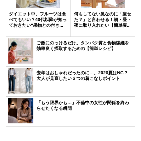
ダイエット中、フルーツは食
何もしてない風なのに「痩せ
べてもいい？40代以降が知っ
た？」と言わせる！朝・昼・
ておきたい“果物との付き...
夜に取り入れたい【簡単痩...
ご飯にのっけるだけ。タンパク質と食物繊維を
効率良く摂取するための【簡単レシピ】
去年はおしゃれだったのに…。2026夏はNG？
大人が見直したい３つの着こなしポイント
「もう限界かも…」不倫中の女性が関係を終わ
らせたくなる瞬間